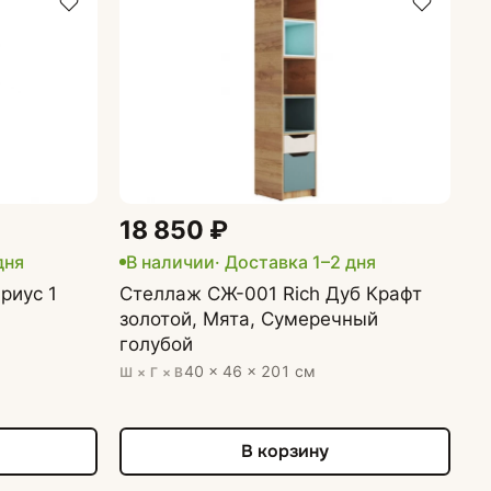
Комоды
18 850 ₽
дня
В наличии
· Доставка 1–2 дня
риус 1
Стеллаж СЖ-001 Rich Дуб Крафт
золотой, Мята, Сумеречный
голубой
40 × 46 × 201 см
Ш × Г × В
В корзину