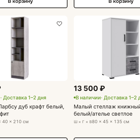
В корзину
В корзину
₽
13 500 ₽
и
· Доставка 1–2 дня
В наличии
· Доставка 1–2 
арбсу дуб крафт белый,
Малый стеллаж книжны
афит
белый/ателье светлое
× 40 × 210 см
80 × 45 × 135 см
Ш × Г × В