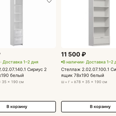
Шкафы витрины
Книжные шкафы
Настенные полки
толики
Пуфики
₽
11 500 ₽
и
· Доставка 1–2 дня
В наличии
· Доставка 1–2 
.02.07.140.1 Сириус 2
Стеллаж 2.02.07.100.1 Си
х190 белый
ящик 78х190 белый
× 35 × 190 см
78 × 35 × 190 см
Ш × Г × В
В корзину
В корзину