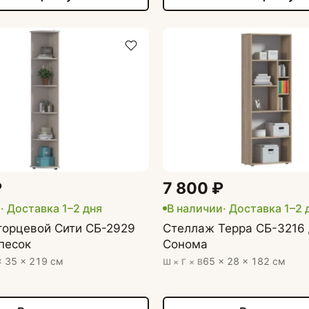
₽
7 800 ₽
и
· Доставка 1–2 дня
В наличии
· Доставка 1–2 
торцевой Сити СБ-2929
Стеллаж Терра СБ-3216
песок
Сонома
× 35 × 219 см
65 × 28 × 182 см
Ш × Г × В