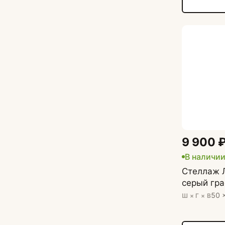
9 900 
В наличи
Стеллаж Л
серый гр
50 
Ш × Г × В