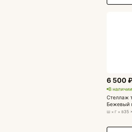
6 500 
В наличи
Стеллаж 
Бежевый 
35 
Ш × Г × В