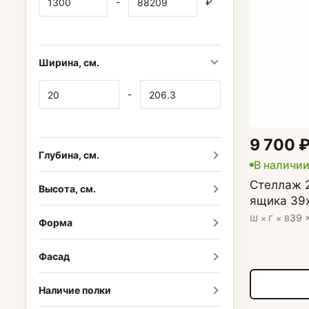
-
₽
Ширина, см.
Стеллажи
-
Журнальные с
9 700 
Глубина, см.
В наличи
Стеллаж 2
Высота, см.
ящика 39
39 
Ш × Г × В
Форма
Фасад
Наличие полки