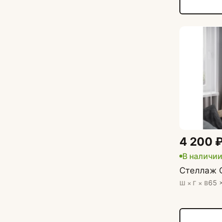
4 200 
В наличи
Стеллаж 
65 
Ш × Г × В