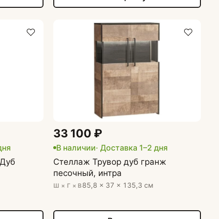
33 100 ₽
дня
В наличии
· Доставка 1–2 дня
 Дуб
Стеллаж Трувор дуб гранж
песочный, интра
85,8 × 37 × 135,3 см
Ш × Г × В