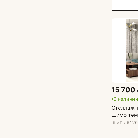
15 700
В наличи
Стеллаж-
Шимо тем
120
Ш × Г × В