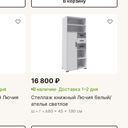
В корзину
16 800 ₽
дня
В наличии
· Доставка 1–2 дня
й Лючия
Стеллаж книжный Лючия белый/
ателье светлое
80 × 45 × 190 см
Ш × Г × В