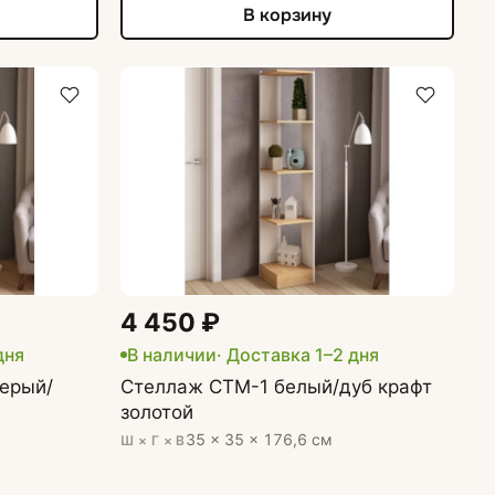
В корзину
4 450 ₽
дня
В наличии
· Доставка 1–2 дня
ерый/
Стеллаж СТМ-1 белый/дуб крафт
золотой
35 × 35 × 176,6 см
Ш × Г × В