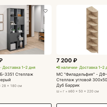
₽
7 200 ₽
и
· Доставка 1–2 дня
В наличии
· Доставка 1–2 
СБ-3351 Стеллаж
МС "Филадельфия" - ДФ
серый
Стеллаж угловой 300х5
Дуб Баррик
× 28 × 180 см
60 × 50 × 220 см
Ш × Г × В