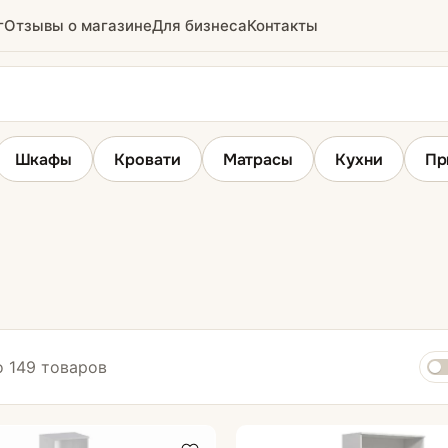
г
Отзывы о магазине
Для бизнеса
Контакты
Шкафы
Кровати
Матрасы
Кухни
Пр
стиной
Шкафы
Шкафы-купе
Шкафы распашные
 149 товаров
Шкафы угловые