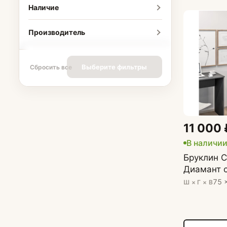
Наличие
Производитель
Выберите фильтры
Сбросить все
11 000 
В наличи
Бруклин 
Диамант 
75 
Ш × Г × В