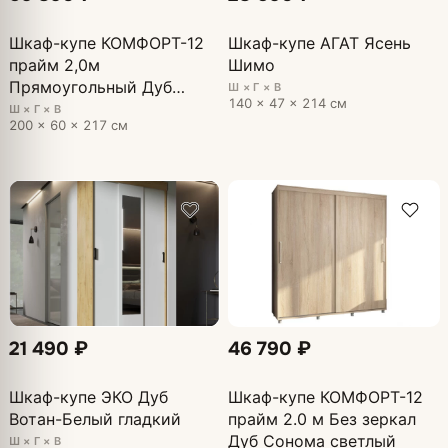
Шкаф-купе КОМФОРТ-12
Шкаф-купе АГАТ Ясень
прайм 2,0м
Шимо
Прямоугольный Дуб
Ш × Г × В
140 × 47 × 214 см
Сонома светлый
Ш × Г × В
200 × 60 × 217 см
21 490 ₽
46 790 ₽
Шкаф-купе ЭКО Дуб
Шкаф-купе КОМФОРТ-12
Вотан-Белый гладкий
прайм 2.0 м Без зеркал
Дуб Сонома светлый
Ш × Г × В