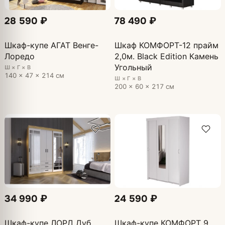
28 590 ₽
78 490 ₽
Шкаф-купе АГАТ Венге-
Шкаф КОМФОРТ-12 прайм
Лоредо
2,0м. Black Edition Камень
Угольный
Ш × Г × В
140 × 47 × 214 см
Ш × Г × В
200 × 60 × 217 см
34 990 ₽
24 590 ₽
Шкаф-купе ЛОРД Дуб
Шкаф-купе КОМФОРТ 9