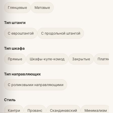
Глянцевые
Матовые
Тип штанги
С евроштангой
С продольной штангой
Тип шкафа
Прямые
Шкафы-купе-комод
Закрытые
Платяны
Тип направляющих
С роликовыми направляющими
Стиль
Кантри
Прованс
Скандинавский
Минимализм