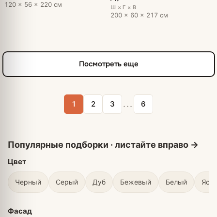
120 × 56 × 220 см
Ш × Г × В
200 × 60 × 217 см
Посмотреть еще
...
1
2
3
6
Цвет
Черный
Серый
Дуб
Бежевый
Белый
Ясе
Фасад