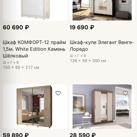
60 690 ₽
19 690 ₽
Шкаф КОМФОРТ-12 прайм
Шкаф-купе Элегант Венге-
1,5м. White Edition Камень
Лоредо
Шёлковый
Ш × Г × В
126 × 59 × 200 см
Ш × Г × В
150 × 60 × 217 см
59 890 ₽
28 590 ₽