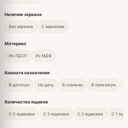
Наличие зеркала
Без зеркала
С зеркалом
Материал
Из ЛДСП
Из МДФ
Комната назначения
В детскую
На дачу
В спальню
В прихожую
В
Количество ящиков
С 5 ящиками
С 3 ящиками
С 2 ящиками
С 1 ящи