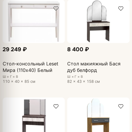
29 249 ₽
8 400 ₽
Стол-консольный Leset
Стол макияжный Бася
Мира (110х40) Белый
дуб белфорд
Ш × Г × В
Ш × Г × В
110 × 40 × 85 см
82 × 43 × 158 см