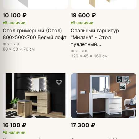
10 100 ₽
19 600 ₽
В наличии
В наличии
Стол гримерный (Стол)
Спальный гарнитур
800х500х760 Белый лофт
"Милана" - Стол
туалетный
Ш × Г × В
80 × 50 × 76 см
1200х450х1600 Гаскон
Ш × Г × В
120 × 45 × 160 см
Пайн/Белый лофт
16 100 ₽
17 300 ₽
В наличии