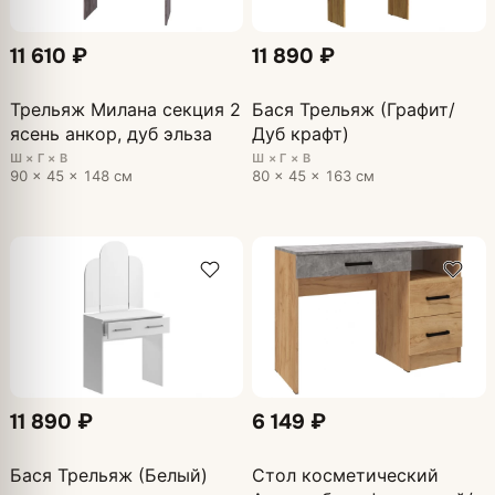
11 610 ₽
11 890 ₽
Трельяж Милана секция 2
Бася Трельяж (Графит/
ясень анкор, дуб эльза
Дуб крафт)
Ш × Г × В
Ш × Г × В
90 × 45 × 148 см
80 × 45 × 163 см
11 890 ₽
6 149 ₽
Бася Трельяж (Белый)
Стол косметический