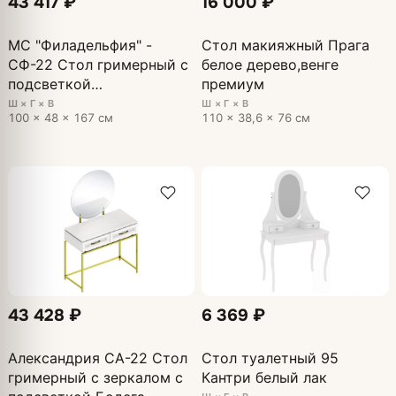
43 417 ₽
16 000 ₽
МС "Филадельфия" -
Стол макияжный Прага
СФ-22 Стол гримерный с
белое дерево,венге
подсветкой
премиум
1000х480х1670 Дуб
Ш × Г × В
Ш × Г × В
100 × 48 × 167 см
110 × 38,6 × 76 см
баррик БЕЖ
43 428 ₽
6 369 ₽
Александрия СА-22 Стол
Стол туалетный 95
гримерный c зеркалом с
Кантри белый лак