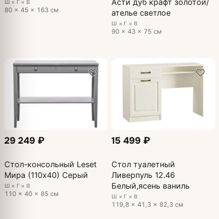
Асти дуб крафт золотой/
Ш × Г × В
80 × 45 × 163 см
ателье светлое
Ш × Г × В
90 × 43 × 75 см
29 249 ₽
15 499 ₽
Стол-консольный Leset
Стол туалетный
Мира (110х40) Серый
Ливерпуль 12.46
Белый,ясень ваниль
Ш × Г × В
110 × 40 × 85 см
Ш × Г × В
119,8 × 41,3 × 82,3 см