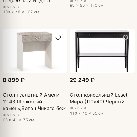
подсветкой Бодега
Ш × Г × В
95 × 50 × 170 см
светлая
Ш × Г × В
100 × 48 × 167 см
8 899 ₽
29 249 ₽
Стол туалетный Амели
Стол-консольный Leset
12.48 Шелковый
Мира (110х40) Черный
камень,Бетон Чикаго беж
Ш × Г × В
110 × 40 × 85 см
Ш × Г × В
65 × 41 × 75 см