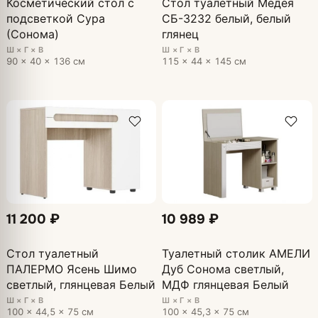
Косметический стол с
Стол туалетный Медея
подсветкой Сура
СБ-3232 белый, белый
(Сонома)
глянец
Ш × Г × В
Ш × Г × В
90 × 40 × 136 см
115 × 44 × 145 см
11 200 ₽
10 989 ₽
Стол туалетный
Туалетный столик АМЕЛИ
ПАЛЕРМО Ясень Шимо
Дуб Сонома светлый,
светлый, глянцевая Белый
МДФ глянцевая Белый
Ш × Г × В
Ш × Г × В
100 × 44,5 × 75 см
100 × 45,3 × 75 см