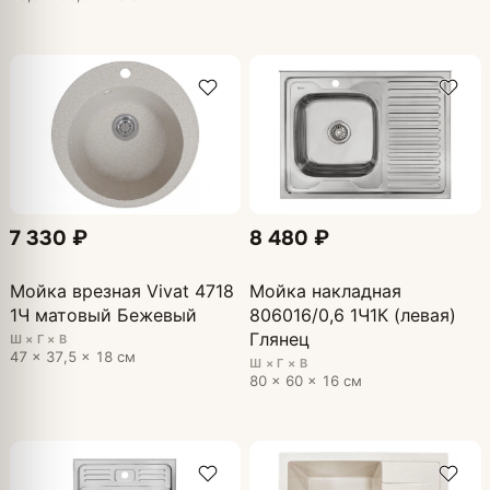
7 330 ₽
8 480 ₽
Мойка врезная Vivat 4718
Мойка накладная
1Ч матовый Бежевый
806016/0,6 1Ч1К (левая)
Глянец
Ш × Г × В
47 × 37,5 × 18 см
Ш × Г × В
80 × 60 × 16 см