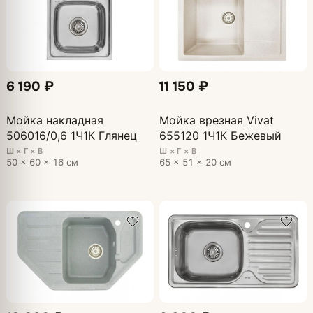
6 190 ₽
11 150 ₽
Мойка накладная
Мойка врезная Vivat
506016/0,6 1Ч1К Глянец
655120 1Ч1К Бежевый
Ш × Г × В
Ш × Г × В
50 × 60 × 16 см
65 × 51 × 20 см