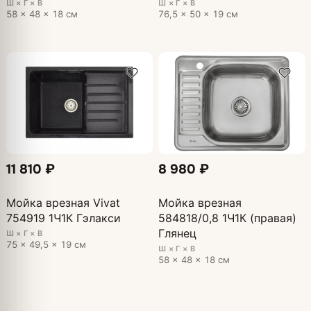
Ш × Г × В
Ш × Г × В
58 × 48 × 18 см
76,5 × 50 × 19 см
11 810 ₽
8 980 ₽
Мойка врезная Vivat
Мойка врезная
754919 1Ч1К Гэлакси
584818/0,8 1Ч1К (правая)
Глянец
Ш × Г × В
75 × 49,5 × 19 см
Ш × Г × В
58 × 48 × 18 см