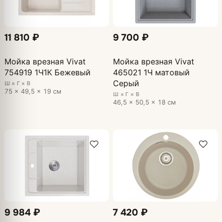
11 810 ₽
9 700 ₽
Мойка врезная Vivat
Мойка врезная Vivat
754919 1Ч1К Бежевый
465021 1Ч матовый
Серый
Ш × Г × В
75 × 49,5 × 19 см
Ш × Г × В
46,5 × 50,5 × 18 см
9 984 ₽
7 420 ₽