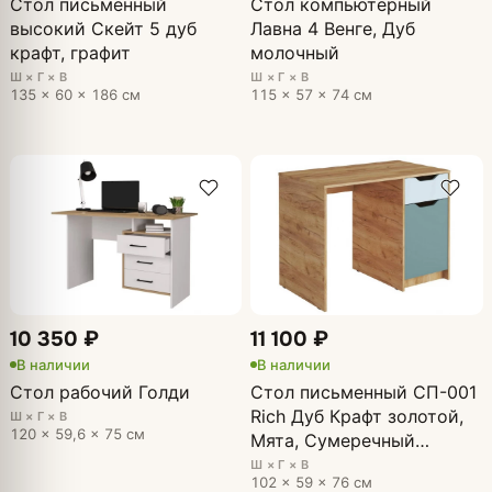
Стол письменный
Стол компьютерный
высокий Скейт 5 дуб
Лавна 4 Венге, Дуб
крафт, графит
молочный
Ш × Г × В
Ш × Г × В
135 × 60 × 186 см
115 × 57 × 74 см
10 350 ₽
11 100 ₽
В наличии
В наличии
Стол рабочий Голди
Стол письменный СП-001
Rich Дуб Крафт золотой,
Ш × Г × В
120 × 59,6 × 75 см
Мята, Сумеречный
голубой
Ш × Г × В
102 × 59 × 76 см