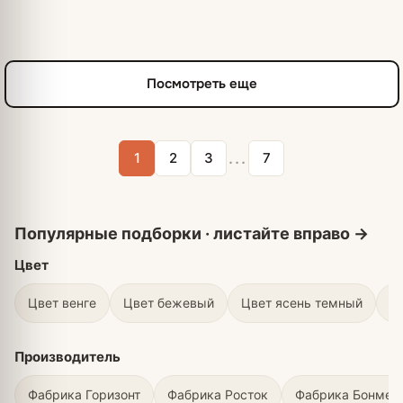
Посмотреть еще
...
1
2
3
7
Цвет
Цвет венге
Цвет бежевый
Цвет ясень темный
Ц
Производитель
Фабрика Горизонт
Фабрика Росток
Фабрика Бонмеб