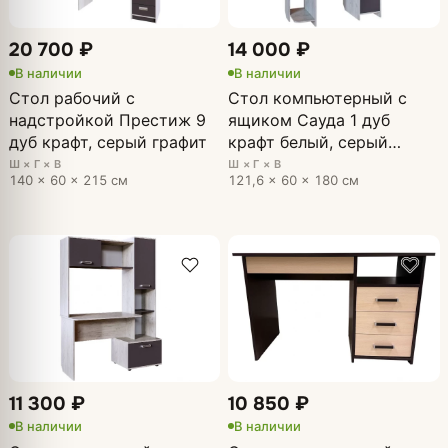
20 700 ₽
14 000 ₽
В наличии
В наличии
Стол рабочий с
Стол компьютерный с
надстройкой Престиж 9
ящиком Сауда 1 дуб
дуб крафт, серый графит
крафт белый, серый
графит
Ш × Г × В
Ш × Г × В
140 × 60 × 215 см
121,6 × 60 × 180 см
11 300 ₽
10 850 ₽
В наличии
В наличии