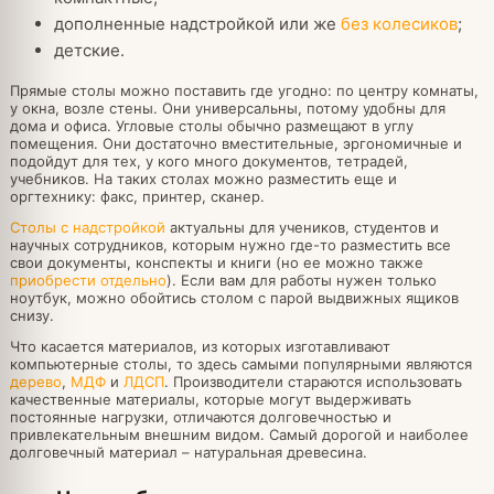
дополненные надстройкой или же
без колесиков
;
детские.
Прямые столы можно поставить где угодно: по центру комнаты,
у окна, возле стены. Они универсальны, потому удобны для
дома и офиса. Угловые столы обычно размещают в углу
помещения. Они достаточно вместительные, эргономичные и
подойдут для тех, у кого много документов, тетрадей,
учебников. На таких столах можно разместить еще и
оргтехнику: факс, принтер, сканер.
Столы с надстройкой
актуальны для учеников, студентов и
научных сотрудников, которым нужно где-то разместить все
свои документы, конспекты и книги (но ее можно также
приобрести отдельно
). Если вам для работы нужен только
ноутбук, можно обойтись столом с парой выдвижных ящиков
снизу.
Что касается материалов, из которых изготавливают
компьютерные столы, то здесь самыми популярными являются
дерево
,
МДФ
и
ЛДСП
. Производители стараются использовать
качественные материалы, которые могут выдерживать
постоянные нагрузки, отличаются долговечностью и
привлекательным внешним видом. Самый дорогой и наиболее
долговечный материал – натуральная древесина.