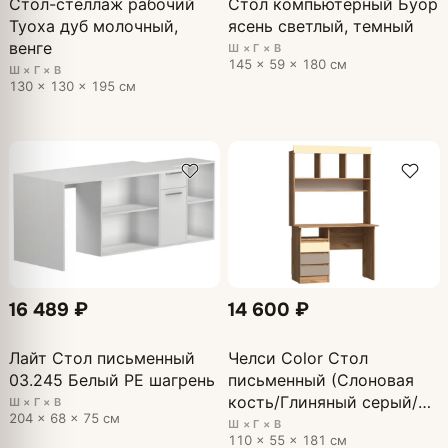
Стол-стеллаж рабочий
Стол компьютерный Буор
Туоха дуб молочный,
ясень светлый, темный
венге
Ш × Г × В
145 × 59 × 180 см
Ш × Г × В
130 × 130 × 195 см
16 489 ₽
14 600 ₽
Лайт Стол письменный
Челси Color Стол
03.245 Белый PE шагрень
письменный (Слоновая
кость/Глиняный серый/
Ш × Г × В
204 × 68 × 75 см
Дуб крафт)
Ш × Г × В
110 × 55 × 181 см