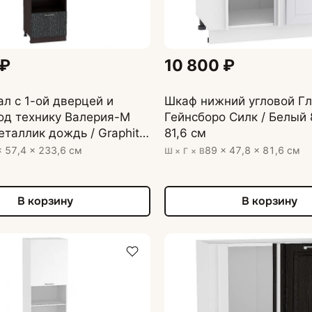
 ₽
10 800 ₽
л с 1-ой дверцей и
Шкаф нижний угловой Г
од технику Валерия-М
Гейнсборо Силк / Белый 8
таллик дождь / Graphite
81,6 см
х 233,6 см
× 57,4 × 233,6 см
89 × 47,8 × 81,6 см
Ш × Г × В
В корзину
В корзину