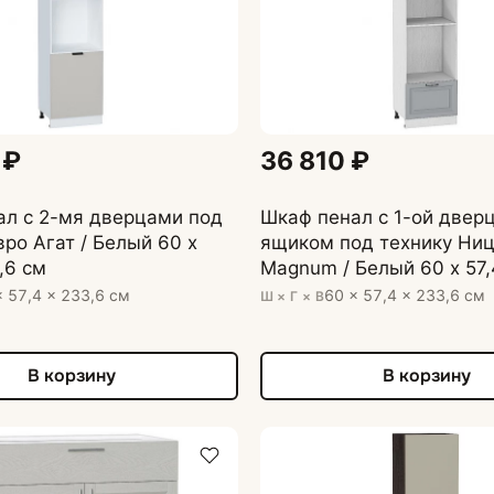
 ₽
36 810 ₽
ал с 2-мя дверцами под
Шкаф пенал с 1-ой дверц
вро Агат / Белый 60 х
ящиком под технику Ни
,6 см
Magnum / Белый 60 х 57,
см
× 57,4 × 233,6 см
60 × 57,4 × 233,6 см
Ш × Г × В
В корзину
В корзину