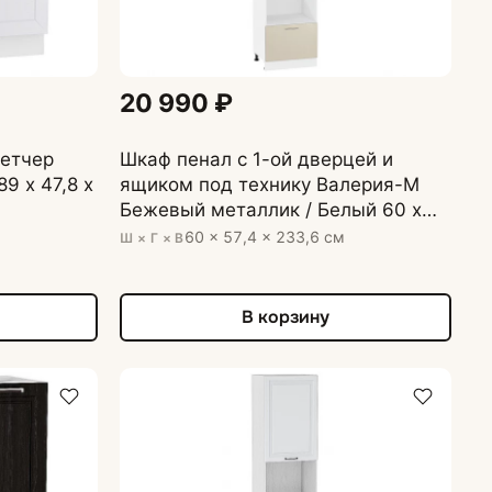
20 990 ₽
летчер
Шкаф пенал с 1-ой дверцей и
9 х 47,8 х
ящиком под технику Валерия-М
Бежевый металлик / Белый 60 х
57,4 х 233,6 см
60 × 57,4 × 233,6 см
Ш × Г × В
В корзину