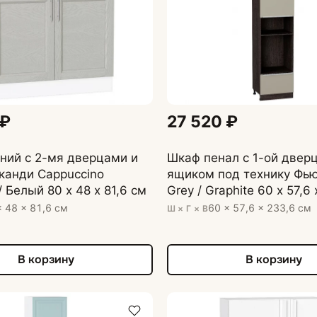
 ₽
27 520 ₽
ний с 2-мя дверцами и
Шкаф пенал с 1-ой дверц
канди Cappuccino
ящиком под технику Фью
/ Белый 80 х 48 х 81,6 см
Grey / Graphite 60 х 57,6
× 48 × 81,6 см
60 × 57,6 × 233,6 см
Ш × Г × В
В корзину
В корзину