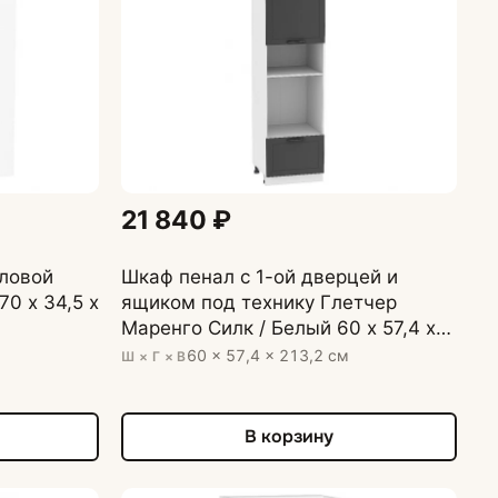
21 840 ₽
ловой
Шкаф пенал с 1-ой дверцей и
70 х 34,5 х
ящиком под технику Глетчер
Маренго Силк / Белый 60 х 57,4 х
213,2 см
60 × 57,4 × 213,2 см
Ш × Г × В
В корзину