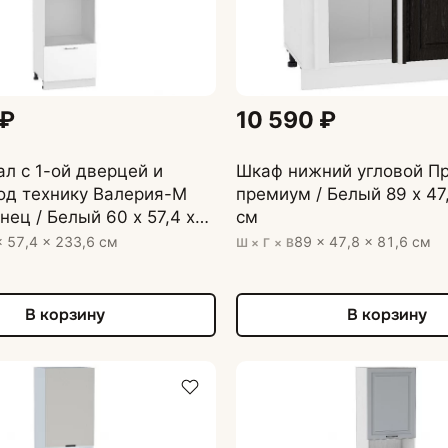
 ₽
10 590 ₽
л с 1-ой дверцей и
Шкаф нижний угловой Пр
од технику Валерия-М
премиум / Белый 89 х 47,
нец / Белый 60 х 57,4 х
см
× 57,4 × 233,6 см
89 × 47,8 × 81,6 см
Ш × Г × В
В корзину
В корзину