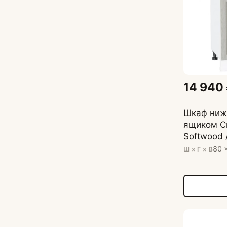
14 940
Шкаф ниж
ящиком С
Softwood 
80 
Ш × Г × В