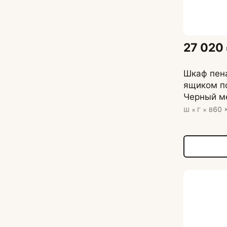
27 020
Шкаф пена
ящиком п
Черный ме
60 х 57,4 
60 
Ш × Г × В