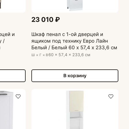
23 010 ₽
рцей и
Шкаф пенал с 1-ой дверцей и
 /
ящиком под технику Евро Лайн
м
Белый / Белый 60 х 57,4 х 233,6 см
60 × 57,4 × 233,6 см
Ш × Г × В
В корзину