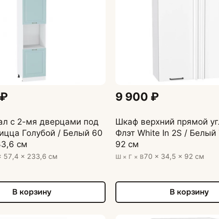
 ₽
9 900 ₽
ал с 2-мя дверцами под
Шкаф верхний прямой уг
ицца Голубой / Белый 60
Флэт White In 2S / Белый 
33,6 см
92 см
× 57,4 × 233,6 см
70 × 34,5 × 92 см
Ш × Г × В
В корзину
В корзину