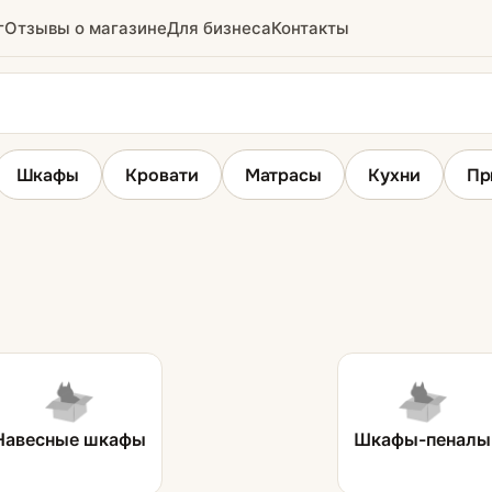
г
Отзывы о магазине
Для бизнеса
Контакты
Шкафы
Кровати
Матрасы
Кухни
Пр
Столы
Кухонные столы
Столы-книжки
Навесные шкафы
Шкафы-пеналы
ни
Кухонные уголки