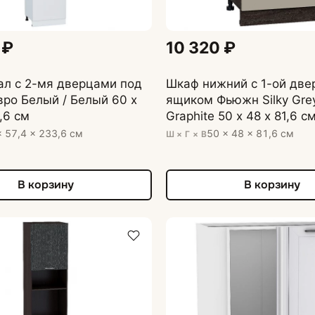
Кухонные мойки
 ₽
10 320 ₽
ал с 2-мя дверцами под
Шкаф нижний с 1-ой две
вро Белый / Белый 60 х
ящиком Фьюжн Silky Grey
,6 см
Graphite 50 х 48 х 81,6 с
× 57,4 × 233,6 см
50 × 48 × 81,6 см
Ш × Г × В
В корзину
В корзину