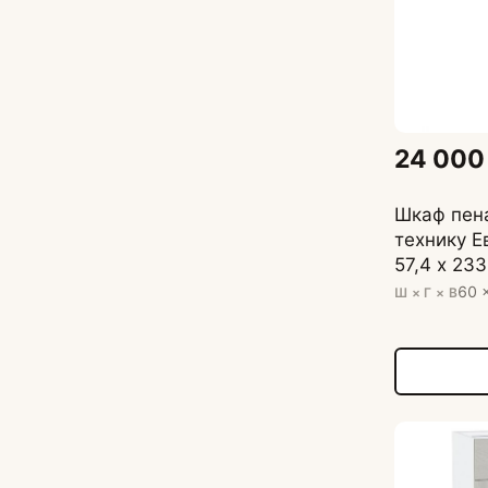
24 000
Шкаф пен
технику Е
57,4 х 233
60 
Ш × Г × В