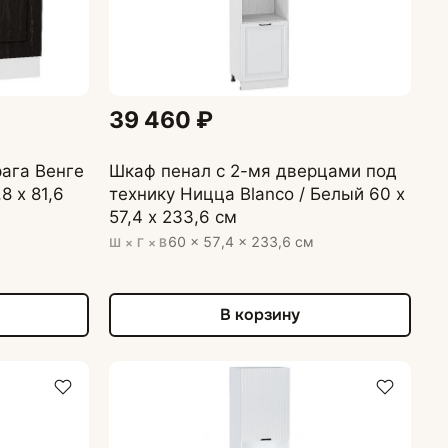
39 460 ₽
ага Венге
Шкаф пенал с 2-мя дверцами под
8 х 81,6
технику Ницца Blanco / Белый 60 х
57,4 х 233,6 см
60 × 57,4 × 233,6 см
Ш × Г × В
В корзину