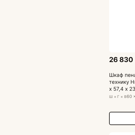
26 830
Шкаф пен
технику Н
х 57,4 х 2
60 
Ш × Г × В