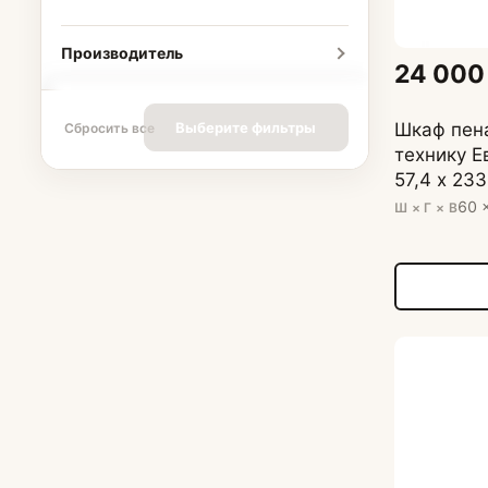
Производитель
24 000
Шкаф пен
Выберите фильтры
Сбросить все
технику Е
57,4 х 233
60 
Ш × Г × В