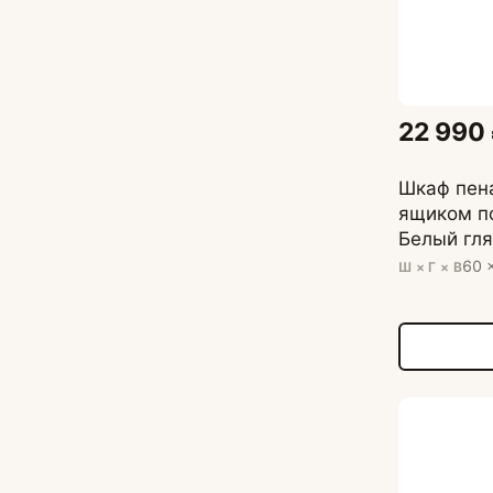
22 990
Шкаф пена
ящиком п
Белый гля
233,6 см
60 
Ш × Г × В