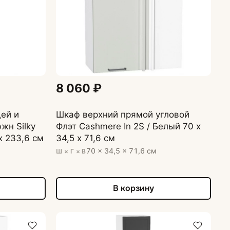
8 060 ₽
ей и
Шкаф верхний прямой угловой
жн Silky
Флэт Cashmere In 2S / Белый 70 х
 х 233,6 см
34,5 х 71,6 см
70 × 34,5 × 71,6 см
Ш × Г × В
В корзину