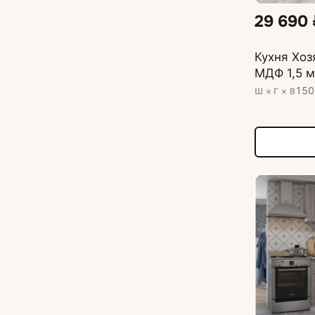
29 690
Кухня Хо
МДФ 1,5 м
150
Ш × Г × В