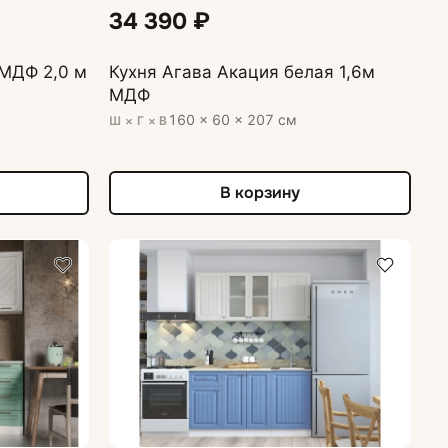
34 390 ₽
МДФ 2,0 м
Кухня Агава Акация белая 1,6м
МДФ
160 × 60 × 207 см
Ш × Г × В
В корзину