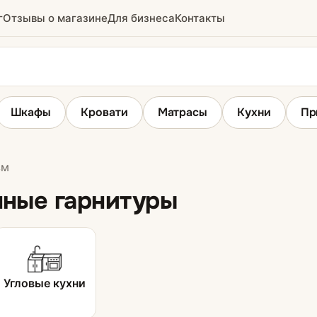
г
Отзывы о магазине
Для бизнеса
Контакты
Шкафы
Кровати
Матрасы
Кухни
Пр
зм
Столы
ные гарнитуры
Кухонные столы
Столы-книжки
Угловые кухни
ни
Кухонные уголки