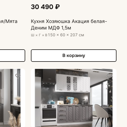
30 490 ₽
ая/Мята
Кухня Хозяюшка Акация белая-
Деним МДФ 1,5м
150 × 60 × 207 см
Ш × Г × В
В корзину