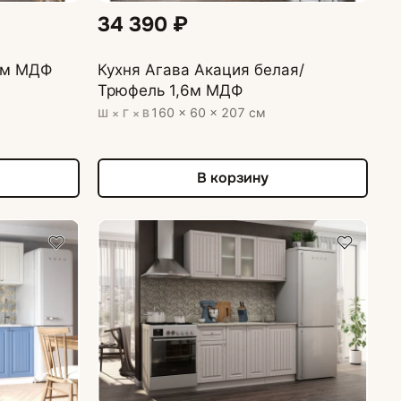
34 390 ₽
6м МДФ
Кухня Агава Акация белая/
Трюфель 1,6м МДФ
160 × 60 × 207 см
Ш × Г × В
В корзину