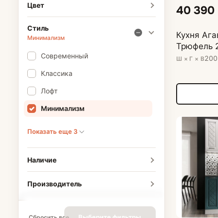
Цвет
40 390
Стиль
Кухня Ага
Минимализм
Трюфель 
Современный
200
Ш × Г × В
Классика
Лофт
Минимализм
Показать еще 3
Наличие
Производитель
Выберите фильтры
Сбросить все