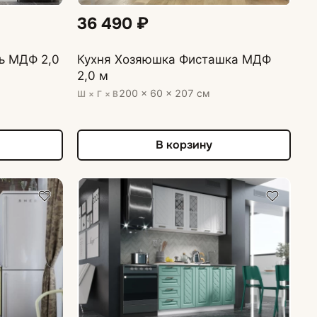
36 490 ₽
ь МДФ 2,0
Кухня Хозяюшка Фисташка МДФ
2,0 м
200 × 60 × 207 см
Ш × Г × В
В корзину