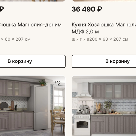
 ₽
36 490 ₽
зяюшка Магнолия-деним
Кухня Хозяюшка Магнол
МДФ 2,0 м
 × 60 × 207 см
200 × 60 × 207 см
Ш × Г × В
В корзину
В корзину