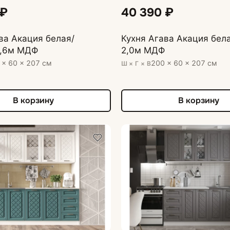
 ₽
40 390 ₽
ва Акация белая/
Кухня Агава Акация бел
1,6м МДФ
2,0м МДФ
 × 60 × 207 см
200 × 60 × 207 см
Ш × Г × В
В корзину
В корзину