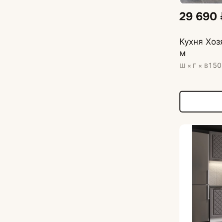
29 690
Кухня Хо
м
150
Ш × Г × В