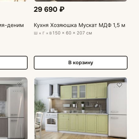
29 690 ₽
ия-деним
Кухня Хозяюшка Мускат МДФ 1,5 м
150 × 60 × 207 см
Ш × Г × В
В корзину