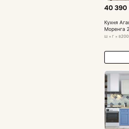
40 390
Кухня Ага
Моренга 
200
Ш × Г × В