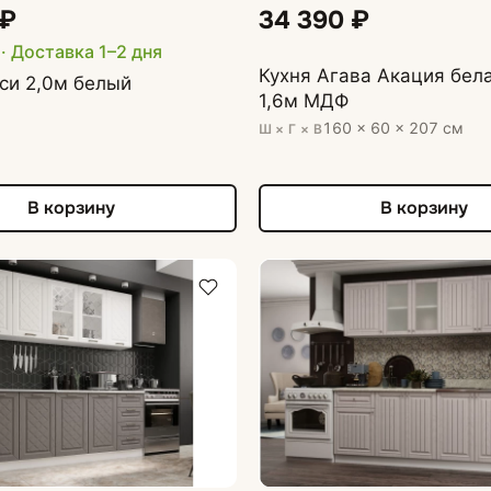
Кухонные мойки
 ₽
34 390 ₽
и
· Доставка 1–2 дня
Кухня Агава Акация бел
си 2,0м белый
1,6м МДФ
160 × 60 × 207 см
Ш × Г × В
В корзину
В корзину