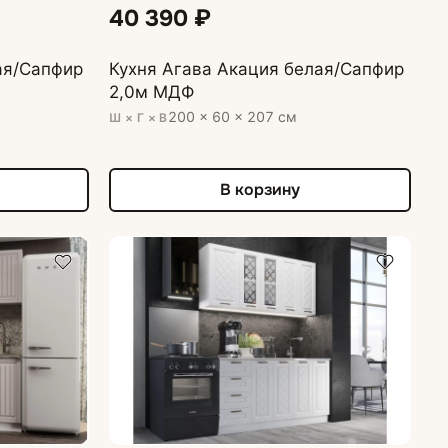
40 390 ₽
ая/Сапфир
Кухня Агава Акация белая/Сапфир
2,0м МДФ
200 × 60 × 207 см
Ш × Г × В
В корзину