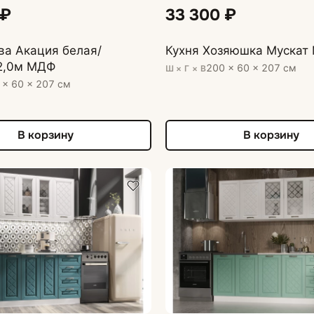
 ₽
33 300 ₽
ва Акация белая/
Кухня Хозяюшка Мускат 
2,0м МДФ
200 × 60 × 207 см
Ш × Г × В
 × 60 × 207 см
В корзину
В корзину