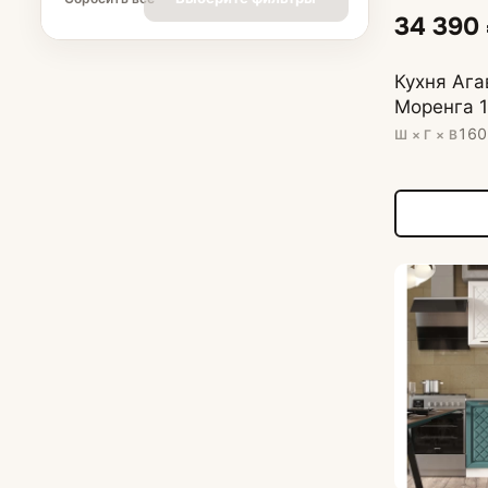
34 390
Кухня Ага
Моренга 
160
Ш × Г × В