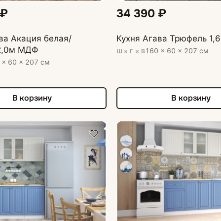
 ₽
34 390 ₽
ва Акация белая/
Кухня Агава Трюфель 1,
2,0м МДФ
160 × 60 × 207 см
Ш × Г × В
 × 60 × 207 см
В корзину
В корзину