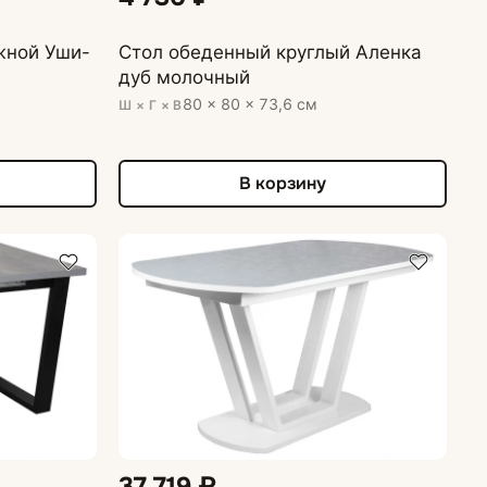
жной Уши-
Стол обеденный круглый Аленка
дуб молочный
80 × 80 × 73,6 см
Ш × Г × В
В корзину
37 719 ₽