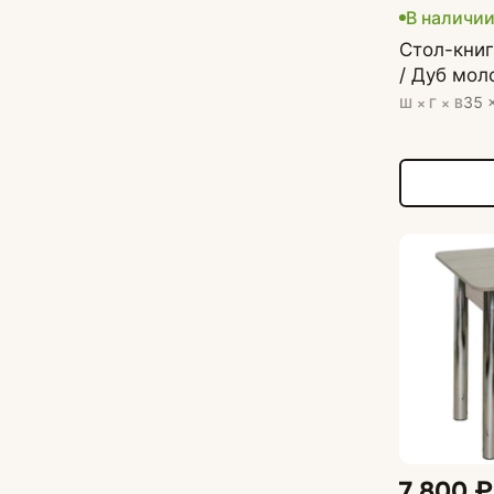
В наличи
Стол-книг
/ Дуб мол
35 
Ш × Г × В
7 800 ₽