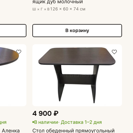
ящик дуб молочный
126 × 60 × 74 см
Ш × Г × В
В корзину
4 900 ₽
дня
В наличии
· Доставка 1–2 дня
 Аленка
Стол обеденный прямоугольный