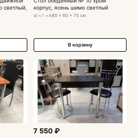
здвижной
Стол обеденный № 10 хром
о светлый,
корпус, ясень шимо светлый
80 × 60 × 75 см
Ш × Г × В
В корзину
7 550 ₽