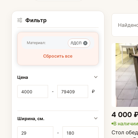
Фильтр
Найдено
Материал:
ЛДСП
Сбросить все
Табуретки
Цена
-
₽
4 000 
Ширина, см.
В наличи
Стол обе
-