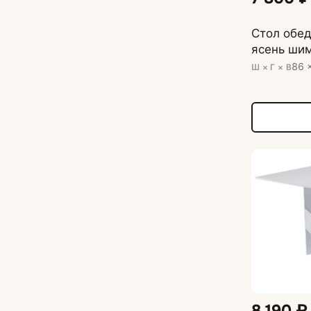
Стол обе
ясень ши
86 
Ш × Г × В
8 190 ₽