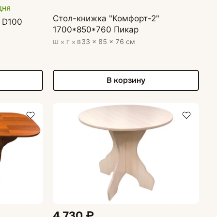
дня
Стол-книжка "Комфорт-2"
 D100
1700*850*760 Пикар
33 × 85 × 76 см
Ш × Г × В
В корзину
4 730 ₽