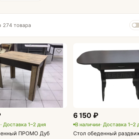
 274 товара
Комплектующие для кухни
Стеновые панели
Столешницы
Кромка для столешницы
₽
6 150 ₽
и
· Доставка 1–2 дня
В наличии
· Доставка 1–2 
Смесители
денный ПРОМО Дуб
Стол обеденный раздви