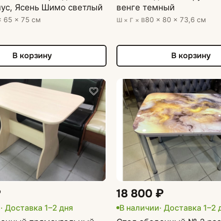
ус, Ясень Шимо светлый
венге темный
× 65 × 75 см
80 × 80 × 73,6 см
Ш × Г × В
В корзину
В корзину
₽
18 800 ₽
и
· Доставка 1–2 дня
В наличии
· Доставка 1–2 