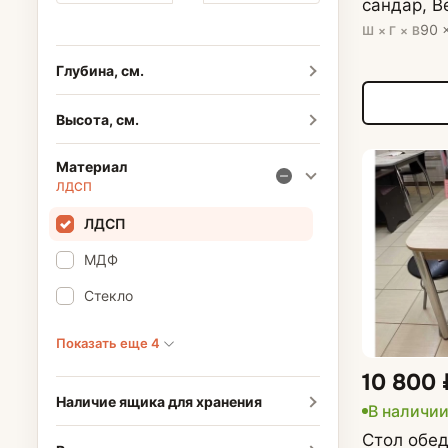
сандар, В
90 
Ш × Г × В
Глубина, см.
Высота, см.
Материал
ЛДСП
ЛДСП
МДФ
Стекло
Показать еще 4
10 800 
Наличие ящика для хранения
В наличи
Стол обе