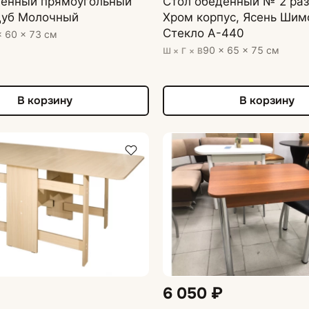
денный прямоугольный
Стол обеденный № 2 ра
уб Молочный
Хром корпус, Ясень Шим
Стекло А-440
× 60 × 73 см
90 × 65 × 75 см
Ш × Г × В
В корзину
В корзину
6 050 ₽