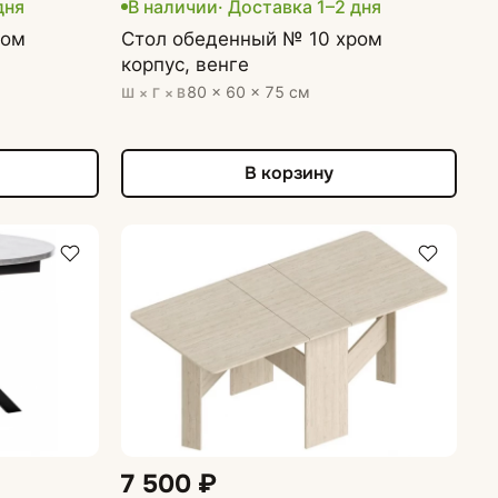
дня
В наличии
· Доставка 1–2 дня
ром
Стол обеденный № 10 хром
корпус, венге
80 × 60 × 75 см
Ш × Г × В
В корзину
7 500 ₽