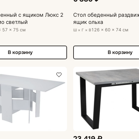
денный с ящиком Люкс 2
Стол обеденный раздви
мо светлый
ящик ольха
× 57 × 75 см
126 × 60 × 74 см
Ш × Г × В
В корзину
В корзину
23 419 ₽