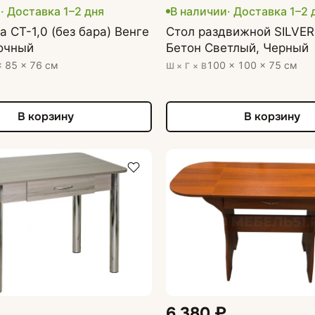
и
· Доставка 1–2 дня
В наличии
· Доставка 1–2 
а СТ-1,0 (без бара) Венге
Стол раздвижной SILVER
очный
Бетон Светлый, Черный
× 85 × 76 см
100 × 100 × 75 см
Ш × Г × В
В корзину
В корзину
6 380 ₽