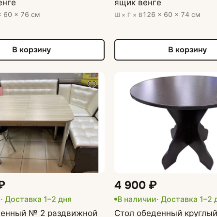
енге
ящик венге
Кухонные мойки
× 60 × 76 см
126 × 60 × 74 см
Ш × Г × В
В корзину
В корзину
₽
4 900 ₽
и
· Доставка 1–2 дня
В наличии
· Доставка 1–2 
денный № 2 раздвижной
Стол обеденный круглый