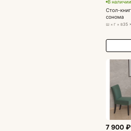
В наличи
Стол-книг
сонома
35 
Ш × Г × В
7 900 ₽