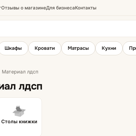
г
Отзывы о магазине
Для бизнеса
Контакты
Шкафы
Кровати
Матрасы
Кухни
Пр
Материал лдсп
Столы
иал лдсп
Кухонные столы
Столы-книжки
Столы книжки
ни
Кухонные уголки