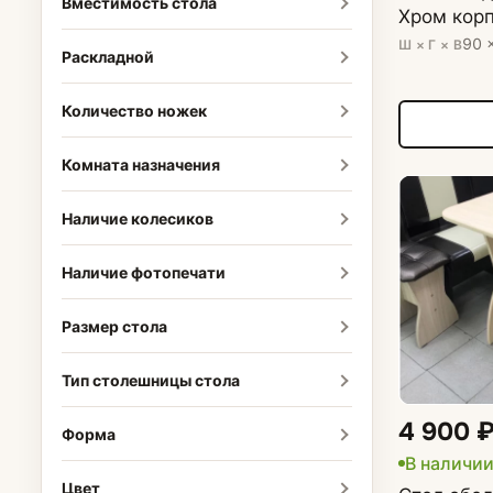
Вместимость стола
Хром корп
90 
Ш × Г × В
Раскладной
Количество ножек
Комната назначения
Наличие колесиков
Наличие фотопечати
Размер стола
Тип столешницы стола
4 900 
Форма
В наличи
Цвет