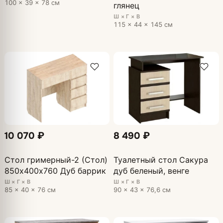
100 × 39 × 78 см
глянец
Ш × Г × В
115 × 44 × 145 см
10 070 ₽
8 490 ₽
Стол гримерный-2 (Стол)
Туалетный стол Сакура
850х400х760 Дуб баррик
дуб беленый, венге
Ш × Г × В
Ш × Г × В
85 × 40 × 76 см
90 × 43 × 76,6 см