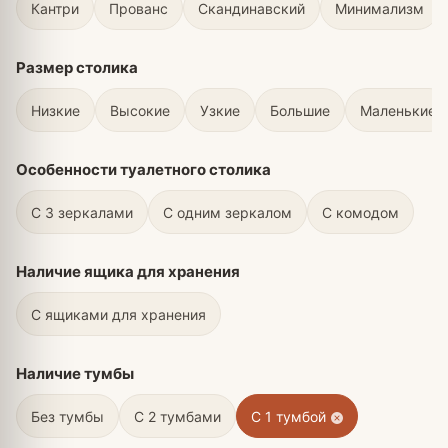
Кантри
Прованс
Скандинавский
Минимализм
Размер столика
Низкие
Высокие
Узкие
Большие
Маленькие
Особенности туалетного столика
С 3 зеркалами
С одним зеркалом
С комодом
Наличие ящика для хранения
C ящиками для хранения
Наличие тумбы
Без тумбы
С 2 тумбами
С 1 тумбой