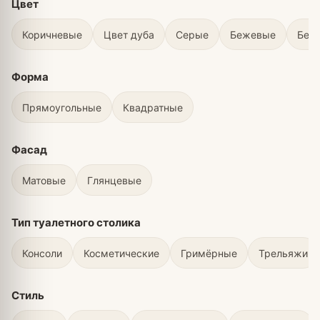
Цвет
Коричневые
Цвет дуба
Серые
Бежевые
Бел
Форма
Прямоугольные
Квадратные
Фасад
Матовые
Глянцевые
Тип туалетного столика
Консоли
Косметические
Гримёрные
Трельяжи
Стиль