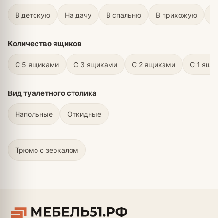
В детскую
На дачу
В спальню
В прихожую
В
Количество ящиков
С 5 ящиками
С 3 ящиками
С 2 ящиками
С 1 ящи
Вид туалетного столика
Напольные
Откидные
Трюмо с зеркалом