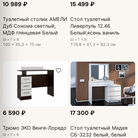
10 989 ₽
15 499 ₽
Туалетный столик АМЕЛИ
Стол туалетный
Дуб Сонома светлый,
Ливерпуль 12.46
МДФ глянцевая Белый
Белый,ясень ваниль
Ш × Г × В
Ш × Г × В
100 × 45,3 × 75 см
119,8 × 41,3 × 82,3 см
6 590 ₽
17 300 ₽
Трюмо ЭКО Венге-Лоредо
Стол туалетный Медея
СБ-3232 белый, белый
Ш × Г × В