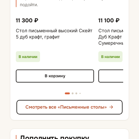
подойти.
11 300 ₽
11 100 ₽
Стол письменный высокий Скейт
Стол письменный
5 дуб крафт, графит
Дуб Крафт золото
Сумеречный гол
В наличии
В наличии
В корзину
В кор
Смотреть все «Письменные столы»
Дополнить покупку