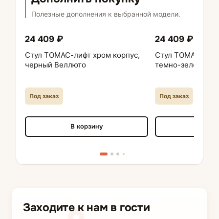
Полезные дополнения к выбранной модели.
24 409 ₽
24 409 ₽
Стул ТОМАС-лифт хром корпус,
Стул ТОМАС-лифт
черный Веллюто
темно-зеленый 
Под заказ
Под заказ
В корзину
В кор
Заходите к нам в гости