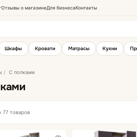
г
Отзывы о магазине
Для бизнеса
Контакты
Шкафы
Кровати
Матрасы
Кухни
Пр
ы
С полками
толы
Компьютерные столы
лками
Полки
 77 товаров
ы
Витрины