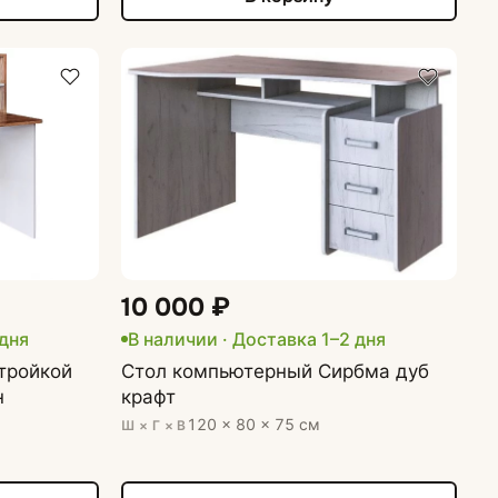
10 000 ₽
 дня
В наличии · Доставка 1–2 дня
тройкой
Стол компьютерный Сирбма дуб
н
крафт
120 × 80 × 75 см
Ш × Г × В