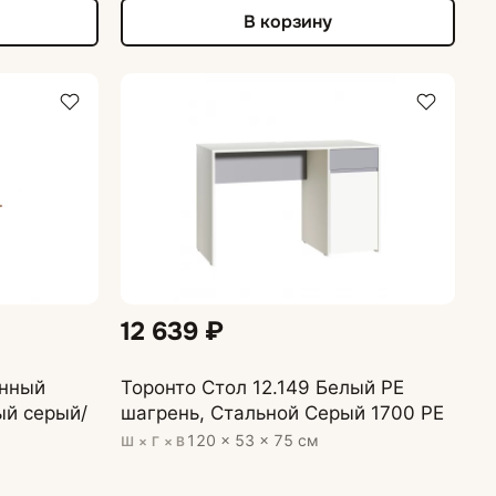
В корзину
12 639 ₽
енный
Торонто Стол 12.149 Белый PE
ый серый/
шагрень, Стальной Серый 1700 PE
120 × 53 × 75 см
Ш × Г × В