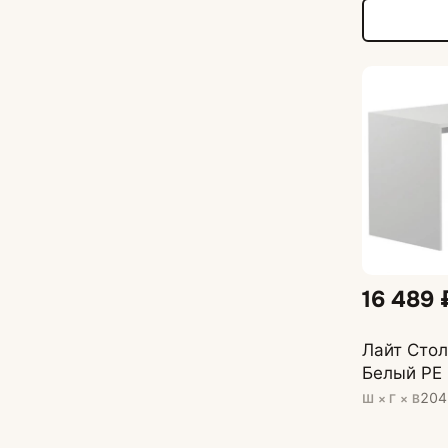
16 489 
Лайт Стол
Белый PE
204
Ш × Г × В