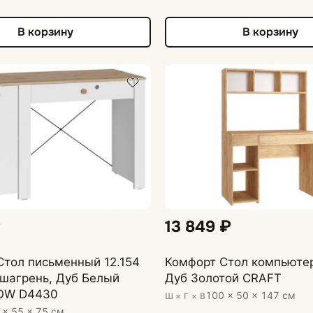
В корзину
В корзину
₽
13 849 ₽
тол письменный 12.154
Комфорт Стол компьютер
шагрень, Дуб Белый
Дуб Золотой CRAFT
 OW D4430
100 × 50 × 147 см
Ш × Г × В
 × 55 × 75 см