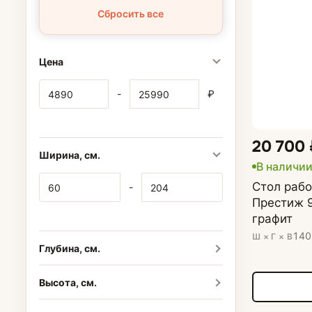
Сбросить все
Цена
-
₽
20 700
Ширина, см.
В наличии
Стол рабо
-
Престиж 9
графит
140
Ш × Г × В
Глубина, см.
Высота, см.