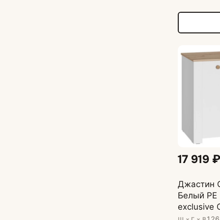
17 919 
Джастин С
Белый PE 
exclusive
126
Ш × Г × В