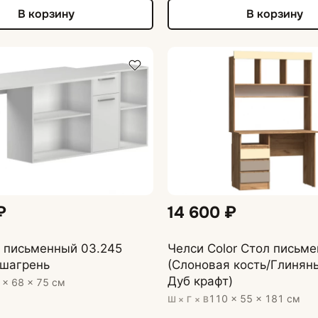
В корзину
В корзину
₽
14 600 ₽
 письменный 03.245
Челси Color Стол письм
 шагрень
(Слоновая кость/Глинян
Дуб крафт)
 × 68 × 75 см
110 × 55 × 181 см
Ш × Г × В