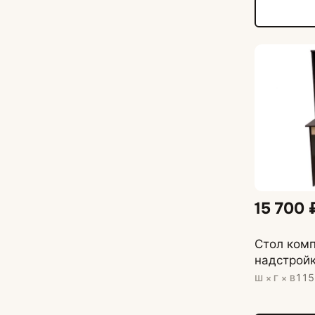
15 700 
Стол ком
надстрой
115
Ш × Г × В