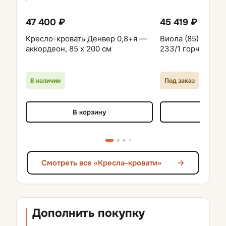
47 400 ₽
45 419 ₽
Кресло-кровать Денвер 0,8+я —
Виола (85) Кресл
аккордеон, 85 х 200 см
233/1 горчичный
В наличии
Под заказ
В корзину
В кор
Смотреть все «Кресла-кровати»
Дополнить покупку