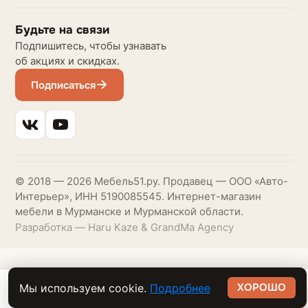
Будьте на связи
Подпишитесь, чтобы узнавать
об акциях и скидках.
Подписаться
© 2018 — 2026 Мебель51.ру. Продавец — ООО «Авто-
Интерьер», ИНН 5190085545. Интернет-магазин
мебели в Мурманске и Мурманской области.
Разработка — Haru Kaze & GrandMa Agency
ХОРОШО
Мы используем cookie.
Подробнее
42 999 ₽
В корзину