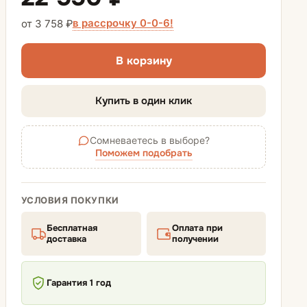
Диваны-кровати
в рассрочку 0-0-6!
от 3 758 ₽
Диваны аккордеон
В корзину
Диваны еврокнижки
Купить в один клик
Матрасы для диванов
Сомневаетесь в выборе?
Поможем подобрать
УСЛОВИЯ ПОКУПКИ
Бесплатная
Оплата при
доставка
получении
Гарантия 1 год