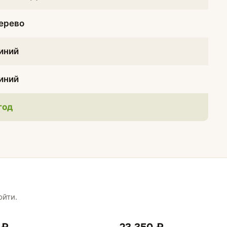
ерево
иний
иний
 год
ойти.