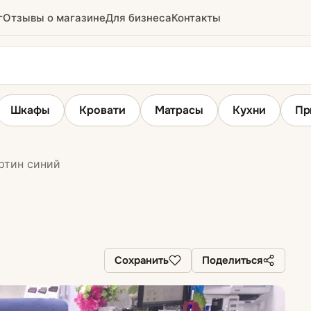
г
Отзывы о магазине
Для бизнеса
Контакты
Шкафы
Кровати
Матрасы
Кухни
Пр
ртин синий
ы
Угловые диваны
Сохранить
Поделиться