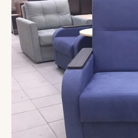
Кресла
Кресла для го
Кресла-кроват
Кресла-качалк
Кресла на нож
Кресла-мешки