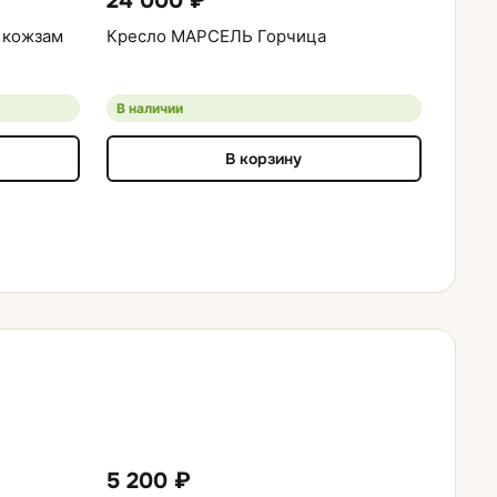
24 000 ₽
20 
 кожзам
Кресло МАРСЕЛЬ Горчица
Кресл
В наличии
В нал
В корзину
5 200 ₽