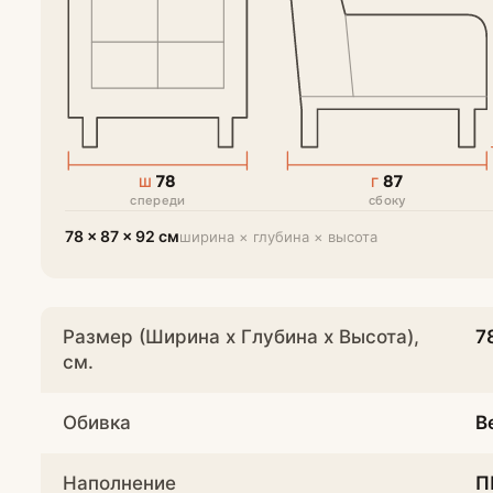
78
87
Ш
Г
спереди
сбоку
78 × 87 × 92 см
ширина × глубина × высота
Размер (Ширина х Глубина х Высота),
7
см.
Обивка
В
Наполнение
П