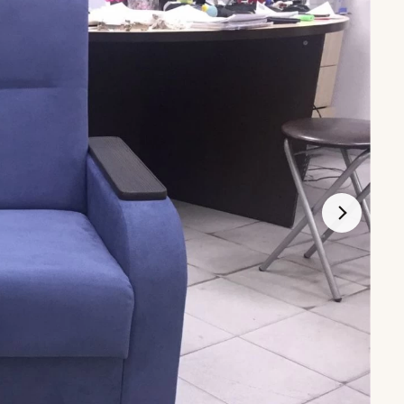
Диваны по типу
Кухонные диваны
стиной
Маленькие диваны
и
Большие диваны
и
Со съемным чехлом
ках
На металлокаркасе