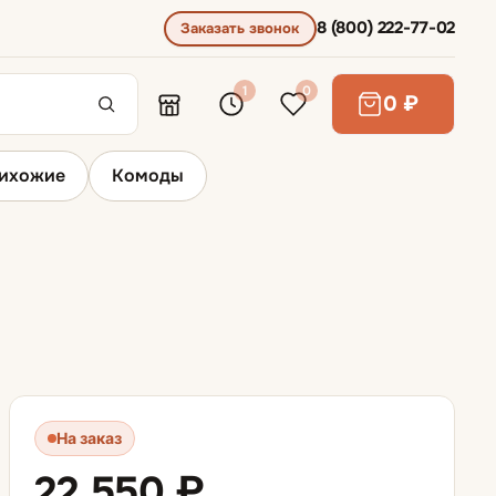
8 (800) 222-77-02
Заказать звонок
1
0
0 ₽
ихожие
Комоды
Диваны для сна
Диваны выкатные
Диваны для ежедневного сна
На заказ
Диваны раскладывающиеся вперед
22 550 ₽