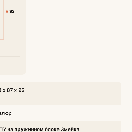
92
В
8 х 87 х 92
елюр
ПУ на пружинном блоке Змейка