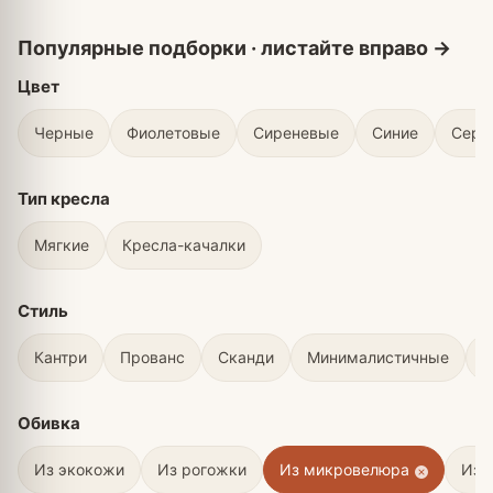
Цвет
Черные
Фиолетовые
Сиреневые
Синие
Серы
Тип кресла
Мягкие
Кресла-качалки
Стиль
Кантри
Прованс
Сканди
Минималистичные
В
Обивка
Из экокожи
Из рогожки
Из микровелюра
Из 