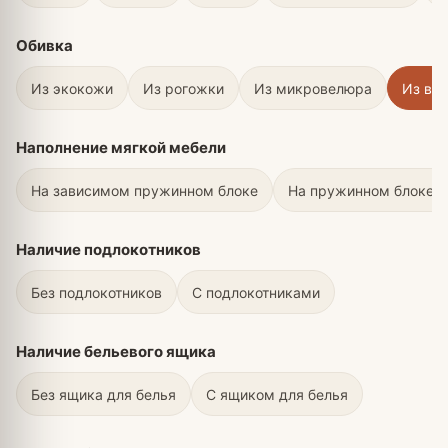
Обивка
Из экокожи
Из рогожки
Из микровелюра
Из ве
Наполнение мягкой мебели
На зависимом пружинном блоке
На пружинном блоке Б
Наличие подлокотников
Без подлокотников
С подлокотниками
Наличие бельевого ящика
Без ящика для белья
С ящиком для белья