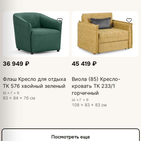
36 949 ₽
45 419 ₽
Флэш Кресло для отдыха
Виола (85) Кресло-
ТК 576 хвойный зеленый
кровать ТК 233/1
горчичный
Ш × Г × В
83 × 84 × 76 см
Ш × Г × В
108 × 83 × 83 см
Посмотреть еще