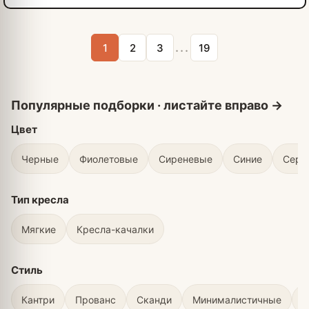
...
1
2
3
19
Цвет
Черные
Фиолетовые
Сиреневые
Синие
Серы
Тип кресла
Мягкие
Кресла-качалки
Стиль
Кантри
Прованс
Сканди
Минималистичные
В