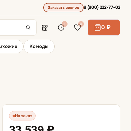
8 (800) 222-77-02
Заказать звонок
1
0
0 ₽
ихожие
Комоды
Диваны для сна
Диваны выкатные
Диваны для ежедневного сна
На заказ
Диваны раскладывающиеся вперед
33 539 ₽