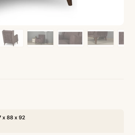
ные
Журнальные столики
7 х 88 х 92