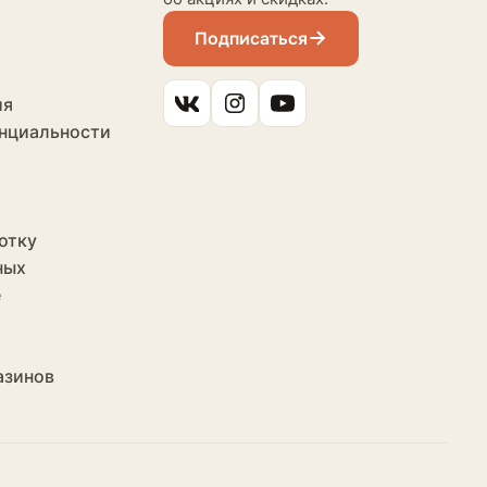
Подписаться
ия
нциальности
отку
ных
е
азинов