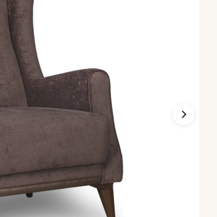
Диваны по типу
Кухонные диваны
стиной
Маленькие диваны
и
Большие диваны
и
Со съемным чехлом
ках
На металлокаркасе