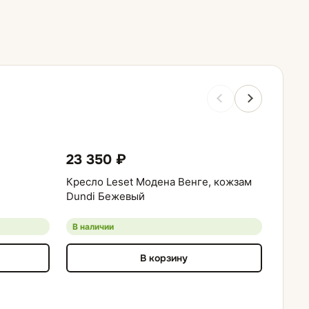
23 350 ₽
23 
Кресло Leset Модена Венге, кожзам
Кресл
Dundi Бежевый
В наличии
В нал
В корзину