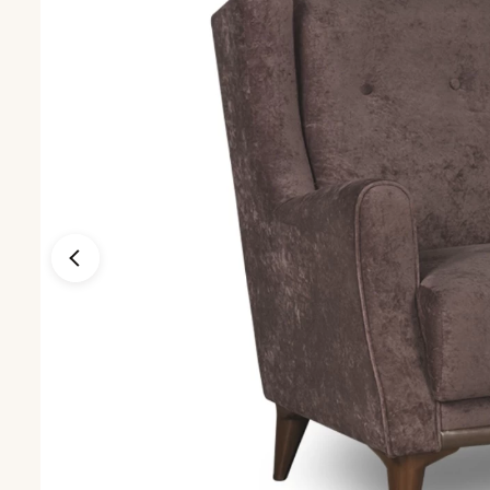
Кресла
Кресла для го
Кресла-кроват
Кресла-качалк
Кресла на нож
Кресла-мешки