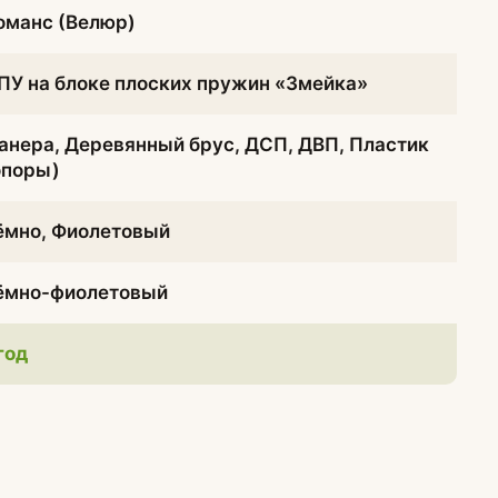
оманс (Велюр)
ПУ на блоке плоских пружин «Змейка»
анера, Деревянный брус, ДСП, ДВП, Пластик
опоры)
ёмно, Фиолетовый
ёмно-фиолетовый
 год