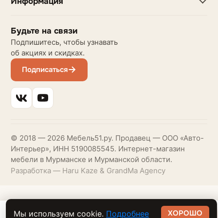
Информация
Будьте на связи
Подпишитесь, чтобы узнавать
об акциях и скидках.
Подписаться
© 2018 — 2026 Мебель51.ру. Продавец — ООО «Авто-
Интерьер», ИНН 5190085545. Интернет-магазин
мебели в Мурманске и Мурманской области.
Разработка — Haru Kaze & GrandMa Agency
ХОРОШО
Мы используем cookie.
Подробнее
100 749 ₽
В корзину