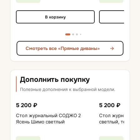
В корзину
В кор
Смотреть все «Прямые диваны»
Дополнить покупку
Полезные дополнения к выбранной модели.
5 200 ₽
5 200 ₽
Стол журнальный СОДЖО 2
Стол журнальный
Ясень Шимо светлый
светлый, темный