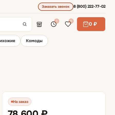
8 (800) 222-77-02
Заказать звонок
1
0
0 ₽
ихожие
Комоды
Диваны для сна
Диваны выкатные
Диваны для ежедневного сна
На заказ
Диваны раскладывающиеся вперед
78 600 ₽