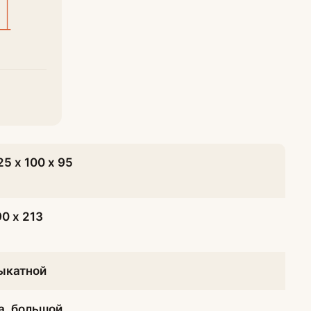
25 х 100 х 95
90 х 213
ыкатной
а, большой