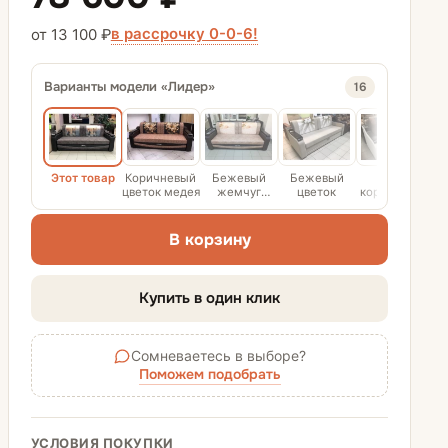
Диваны-кровати
в рассрочку 0-0-6!
от 13 100 ₽
Диваны аккордеон
Варианты модели «Лидер»
16
Диваны еврокнижки
Матрасы для диванов
Этот товар
Коричневый
Бежевый
Бежевый
Бело-
К
цветок медея
жемчуг
цветок
коричневый
коричневый
проспект
филадельфия
В корзину
Купить в один клик
Сомневаетесь в выборе?
Поможем подобрать
УСЛОВИЯ ПОКУПКИ