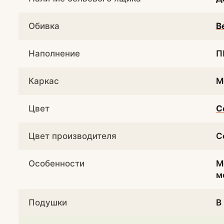
Обивка
В
Наполнение
П
Каркас
М
Цвет
С
Цвет производителя
С
Особенности
М
м
Подушки
В