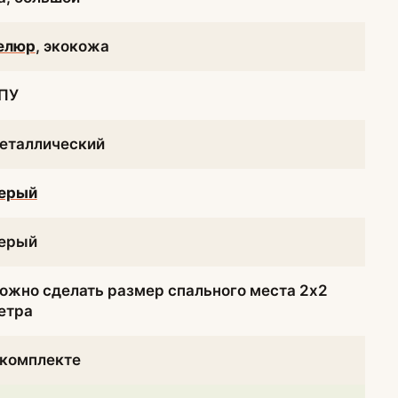
елюр
, экокожа
ПУ
еталлический
ерый
ерый
ожно сделать размер спального места 2х2
етра
 комплекте