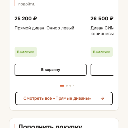
подойти.
25 200 ₽
26 500 ₽
Прямой диван Юниор левый
Диван СИМПЛ 0,8
коричневый
В наличии
В наличии
В корзину
В кор
Смотреть все «Прямые диваны»
Дополнить покупку