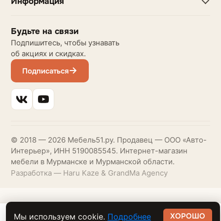
Информация
Будьте на связи
Подпишитесь, чтобы узнавать
об акциях и скидках.
Подписаться
© 2018 — 2026 Мебель51.ру. Продавец — ООО «Авто-
Интерьер», ИНН 5190085545. Интернет-магазин
мебели в Мурманске и Мурманской области.
Разработка — Haru Kaze & GrandMa Agency
ХОРОШО
Мы используем cookie.
Подробнее
53 020 ₽
В корзину