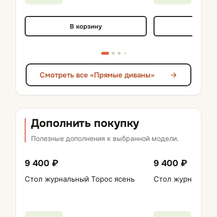
В корзину
В кор
Смотреть все «Прямые диваны»
Дополнить покупку
Полезные дополнения к выбранной модели.
9 400 ₽
9 400 ₽
Стол журнальный Торос ясень
Стол журнальный