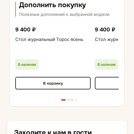
Дополнить покупку
Полезные дополнения к выбранной модели.
9 400 ₽
9 400 ₽
Стол журнальный Торос ясень
Стол журнальный
В наличии
В наличии
В корзину
В кор
Заходите к нам в гости