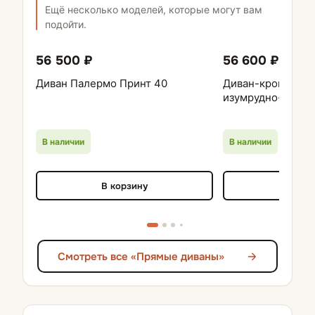
Ещё несколько моделей, которые могут вам
подойти.
56 500 ₽
56 600 ₽
Диван Палермо Принт 40
Диван-кровать Ри
изумрудно-зелен
В наличии
В наличии
В корзину
В кор
Смотреть все «Прямые диваны»