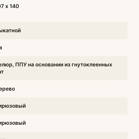
97 х 140
ыкатной
а
елюр, ППУ на основании из гнутоклеенных
ат
ерево
ирюзовый
ирюзовый