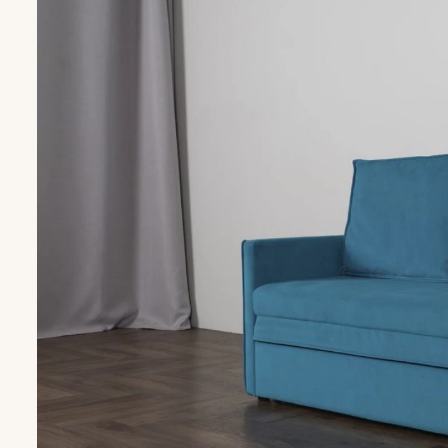
Кресла
Кресла для го
Кресла-кроват
Кресла-качалк
Кресла на нож
Кресла-мешки