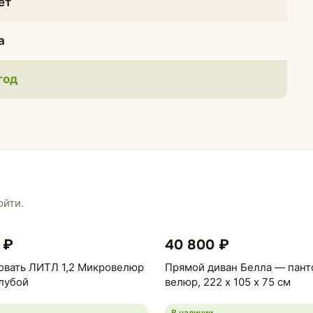
ет
а
 год
ойти.
 ₽
40 800 ₽
овать ЛИТЛ 1,2 Микровелюр
Прямой диван Белла — пант
лубой
велюр, 222 х 105 х 75 см
В наличии