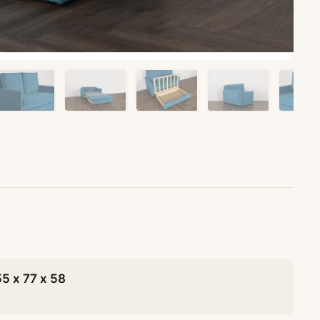
ные
Журнальные столики
55 х 77 х 58