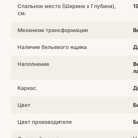
Спальное место (Ширина х Глубина),
1
см.
Механизм трансформации
В
Наличие бельевого ящика
Д
Наполнение
В
л
Каркас
Д
Цвет
Б
Цвет производителя
Б