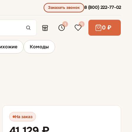
8 (800) 222-77-02
Заказать звонок
1
0
0 ₽
ихожие
Комоды
Диваны для сна
Диваны выкатные
Диваны для ежедневного сна
На заказ
Диваны раскладывающиеся вперед
41 129 ₽