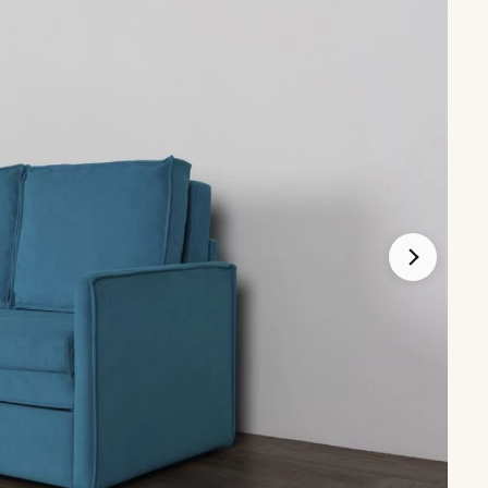
Диваны по типу
Кухонные диваны
стиной
Маленькие диваны
и
Большие диваны
и
Со съемным чехлом
ках
На металлокаркасе