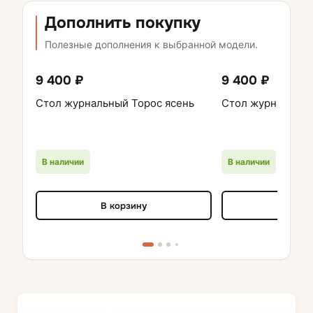
Дополнить покупку
Полезные дополнения к выбранной модели.
9 400 ₽
9 400 ₽
Стол журнальный Торос ясень
Стол журнальный
В наличии
В наличии
В корзину
В кор