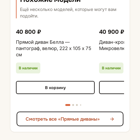
Ещё несколько моделей, которые могут вам
подойти.
40 800 ₽
40 900 ₽
Прямой диван Белла —
Диван-кровать ЛИ
пантограф, велюр, 222 х 105 х 75
Микровелюр тем
см
В наличии
В наличии
В корзину
В кор
Смотреть все «Прямые диваны»