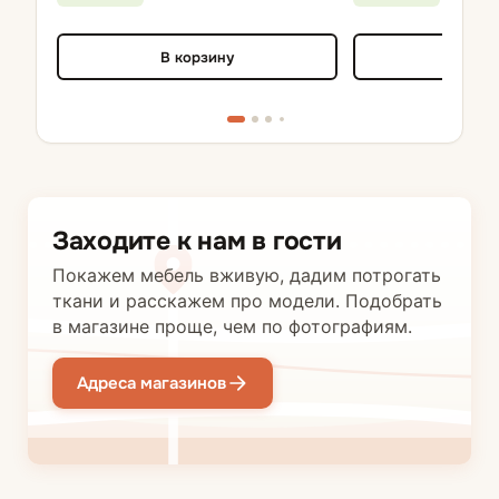
В корзину
В кор
Заходите к нам в гости
Покажем мебель вживую, дадим потрогать
ткани и расскажем про модели. Подобрать
в магазине проще, чем по фотографиям.
Адреса магазинов