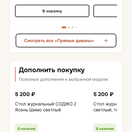
В корзину
В кор
Смотреть все «Прямые диваны»
Дополнить покупку
Полезные дополнения к выбранной модели.
5 200 ₽
5 200 ₽
Стол журнальный СОДЖО 2
Стол журнальный
Ясень Шимо светлый
светлый, темный
В наличии
В наличии