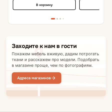
В корзину
В кор
Заходите к нам в гости
Покажем мебель вживую, дадим потрогать
ткани и расскажем про модели. Подобрать
в магазине проще, чем по фотографиям.
Адреса магазинов