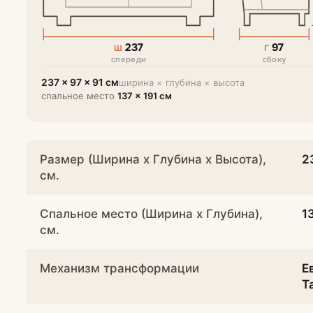
237
97
Ш
Г
спереди
сбоку
237 × 97 × 91 см
ширина × глубина × высота
спальное место
137 × 191 см
Размер (Ширина х Глубина х Высота),
2
см.
Спальное место (Ширина х Глубина),
1
см.
Механизм трансформации
Е
Т