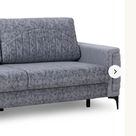
Диваны по типу
Кухонные диваны
стиной
Маленькие диваны
и
Большие диваны
и
Со съемным чехлом
ках
На металлокаркасе