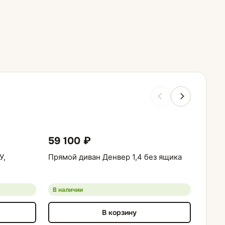
59 100 ₽
56 
У,
Прямой диван Денвер 1,4 без ящика
Диван
В наличии
В нал
В корзину