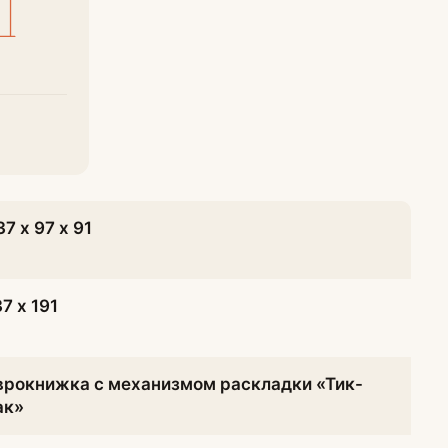
37 х 97 х 91
37 х 191
врокнижка с механизмом раскладки «Тик-
ак»