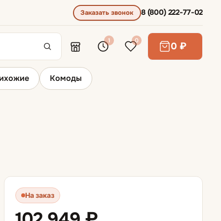
8 (800) 222-77-02
Заказать звонок
1
0
0 ₽
ихожие
Комоды
Диваны для сна
Диваны выкатные
Диваны для ежедневного сна
На заказ
Диваны раскладывающиеся вперед
102 949 ₽