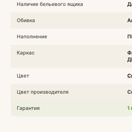
Наличие бельевого ящика
Д
Обивка
А
Наполнение
П
Каркас
Ф
Д
Цвет
С
Цвет производителя
С
Гарантия
1