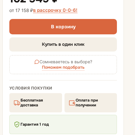
Диваны-кровати
в рассрочку 0-0-6!
от 17 158 ₽
Диваны аккордеон
В корзину
Диваны еврокнижки
Купить в один клик
Матрасы для диванов
Сомневаетесь в выборе?
Поможем подобрать
УСЛОВИЯ ПОКУПКИ
Бесплатная
Оплата при
доставка
получении
Гарантия 1 год