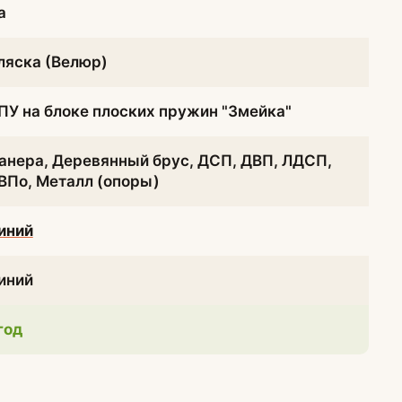
а
ляска (Велюр)
ПУ на блоке плоских пружин "Змейка"
анера, Деревянный брус, ДСП, ДВП, ЛДСП,
ВПо, Металл (опоры)
иний
иний
 год