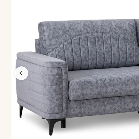
Кресла
Кресла для го
Кресла-кроват
Кресла-качалк
Кресла на нож
Кресла-мешки