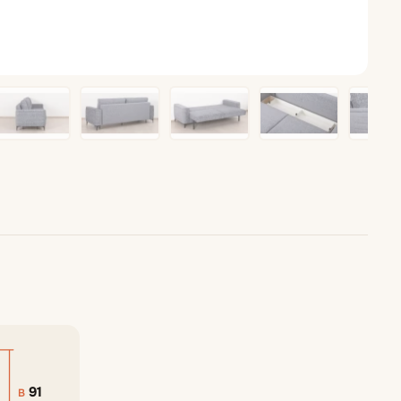
ные
Журнальные столики
91
В