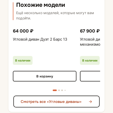
Похожие модели
Ещё несколько моделей, которые могут вам
подойти.
64 000 ₽
67 900 ₽
Угловой диван Дуэт 2 Барс 13
Угловой диван Ав
механизмом Вен
В наличии
В наличии
В корзину
В кор
Смотреть все «Угловые диваны»