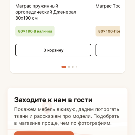
Матрас пружинный
Матрас Тропикан
ортопедический Дженерал
80х190 см
80×190
·
В наличии
80×190
·
Под заказ
В корзину
В кор
Заходите к нам в гости
Покажем мебель вживую, дадим потрогать
ткани и расскажем про модели. Подобрать
в магазине проще, чем по фотографиям.