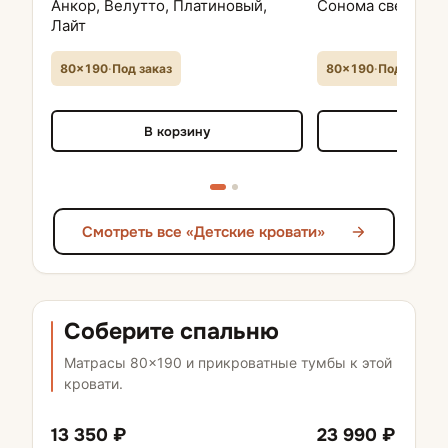
Анкор, Велутто, Платиновый,
Сонома светлый 
Лайт
80×190
·
Под заказ
80×190
·
Под заказ
В корзину
В кор
Смотреть все «Детские кровати»
Соберите спальню
Матрасы 80×190 и прикроватные тумбы к этой
кровати.
13 350 ₽
23 990 ₽