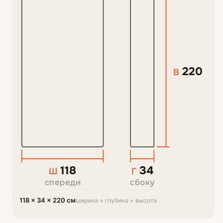
220
В
118
34
Ш
Г
спереди
сбоку
118 × 34 × 220 см
ширина × глубина × высота