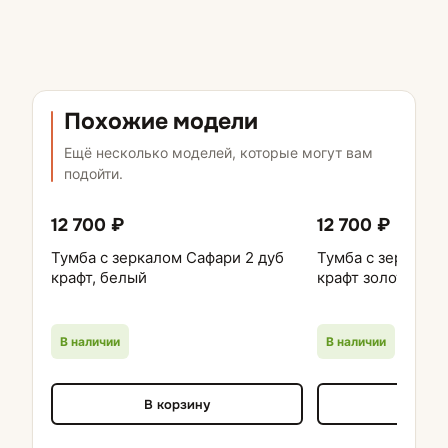
Похожие модели
Ещё несколько моделей, которые могут вам
подойти.
12 700 ₽
12 700 ₽
Тумба с зеркалом Сафари 2 дуб
Тумба с зеркалом
крафт, белый
крафт золотой, г
В наличии
В наличии
В корзину
В кор