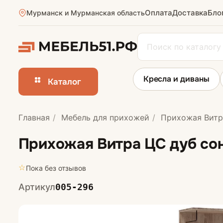
Оплата
Доставка
Бло
Мурманск и Мурманская область
Кресла и диваны
Каталог
Главная
Мебель для прихожей
Прихожая Витр
Прихожие в ко
Прихожая Витра ЦС дуб со
Узкие прихожи
☆
Пока без отзывов
Маленькие пр
Артикул
005-296
Большие прих