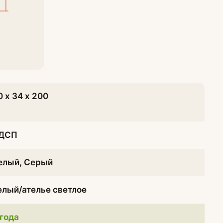
у
0 х 34 х 200
ДСП
елый, Серый
елый/ателье светлое
 года