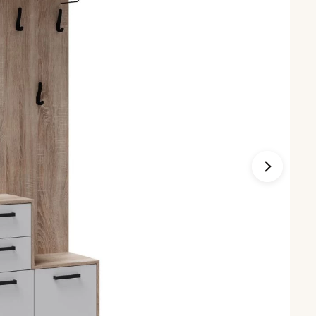
ихожей
Комоды и тумбы
афы