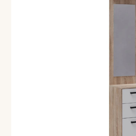
С сиденьем
Шкафы для пр
Шкафы-купе
Распашные шк
Угловые шкафы
Зеркала