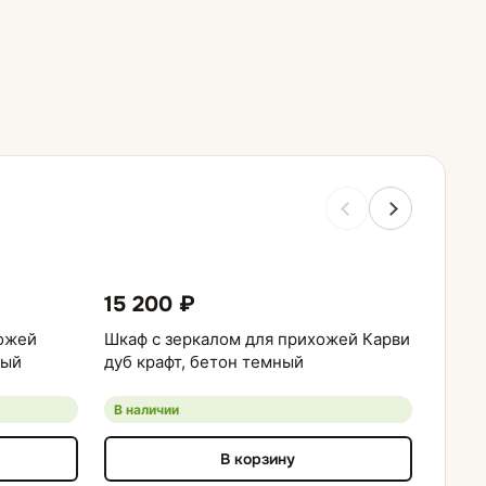
15 200 ₽
16 1
ожей
Шкаф с зеркалом для прихожей Карви
Прихо
ный
дуб крафт, бетон темный
В наличии
В нал
В корзину