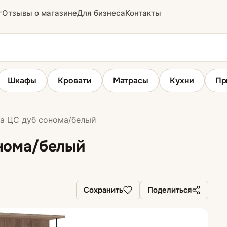
г
Отзывы о магазине
Для бизнеса
Контакты
Шкафы
Кровати
Матрасы
Кухни
Пр
а ЦС дуб сонома/белый
ридор
Вешалки
нома/белый
е
ихожие
Сохранить
Поделиться
ожие