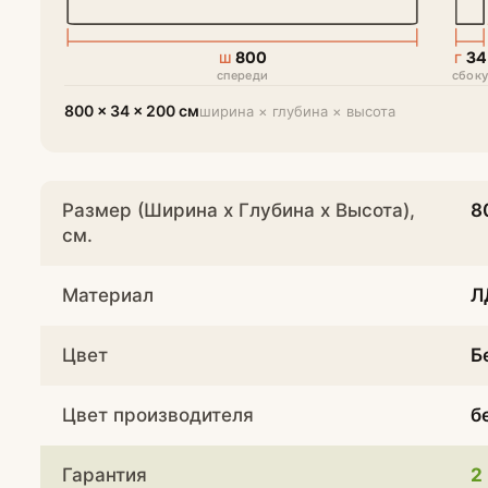
800
34
Ш
Г
спереди
сбок
800 × 34 × 200 см
ширина × глубина × высота
Размер (Ширина х Глубина х Высота),
8
см.
Материал
Л
Цвет
Б
Цвет производителя
б
Гарантия
2