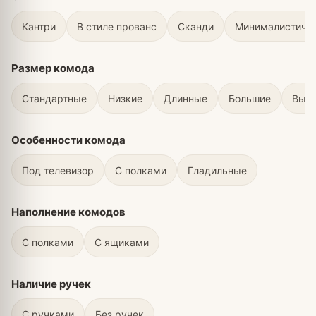
Кантри
В стиле прованс
Сканди
Минималистичн
Размер комода
Стандартные
Низкие
Длинные
Большие
Выс
Особенности комода
Под телевизор
С полками
Гладильные
Наполнение комодов
С полками
С ящиками
Наличие ручек
С ручками
Без ручек