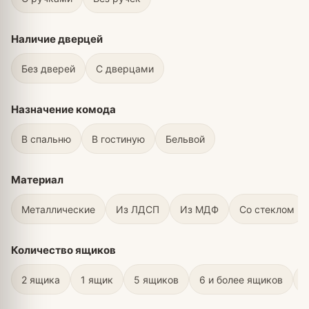
Наличие дверцей
Без дверей
С дверцами
Назначение комода
В спальню
В гостиную
Бельвой
Материал
Металлические
Из ЛДСП
Из МДФ
Со стеклом
Количество ящиков
2 ящика
1 ящик
5 ящиков
6 и более ящиков