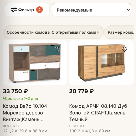
Сортировка товаров
Фильтр
2
×
Особенности комода: С открытыми полками
Размер комод
33 750 ₽
20 779 ₽
Доставка 1–2 дня
Комод Вайс 10.104
Комод АРЧИ 08.140 Дуб
Морское дерево
Золотой CRAFT,Камень
Винтаж,Камень
Темный
Темный,Бензин,Белый
Ш × Г × В
Ш × Г × В
121,2 × 39,8 × 88,8 см
130,2 × 41,3 × 89 см
премиум