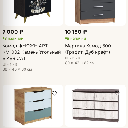
7 000 ₽
10 150 ₽
В наличии
В наличии
Комод ФЬЮЖН АРТ
Мартина Комод 800
КМ-002 Камень Угольный
(Графит, Дуб крафт)
BIKER CAT
Ш × Г × В
80 × 43 × 82 см
Ш × Г × В
68 × 40 × 60 см