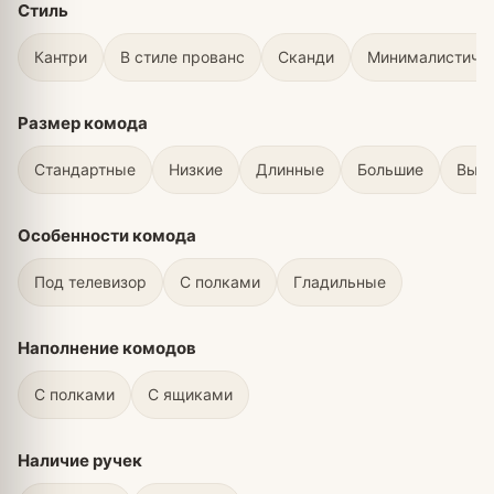
Стиль
Кантри
В стиле прованс
Сканди
Минималистичн
Размер комода
Стандартные
Низкие
Длинные
Большие
Выс
Особенности комода
Под телевизор
С полками
Гладильные
Наполнение комодов
С полками
С ящиками
Наличие ручек