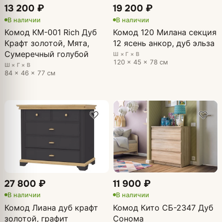
13 200 ₽
19 200 ₽
В наличии
В наличии
Комод КМ-001 Rich Дуб
Комод 120 Милана секция
Крафт золотой, Мята,
12 ясень анкор, дуб эльза
Сумеречный голубой
Ш × Г × В
120 × 45 × 78 см
Ш × Г × В
84 × 46 × 77 см
27 800 ₽
11 900 ₽
В наличии
В наличии
Комод Лиана дуб крафт
Комод Кито СБ-2347 Дуб
золотой, графит
Сонома