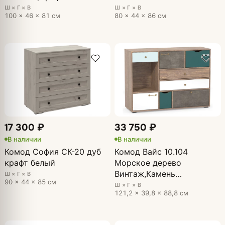
Ш × Г × В
Ш × Г × В
100 × 46 × 81 см
80 × 44 × 86 см
17 300 ₽
33 750 ₽
В наличии
В наличии
Комод София СК-20 дуб
Комод Вайс 10.104
крафт белый
Морское дерево
Винтаж,Камень
Ш × Г × В
90 × 44 × 85 см
Темный,Бензин,Белый
Ш × Г × В
121,2 × 39,8 × 88,8 см
премиум