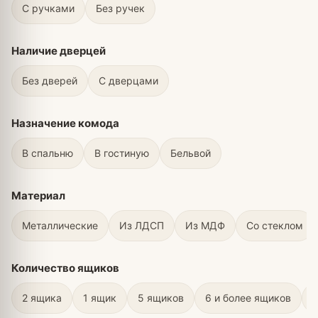
С ручками
Без ручек
Наличие дверцей
Без дверей
С дверцами
Назначение комода
В спальню
В гостиную
Бельвой
Материал
Металлические
Из ЛДСП
Из МДФ
Со стеклом
Количество ящиков
2 ящика
1 ящик
5 ящиков
6 и более ящиков