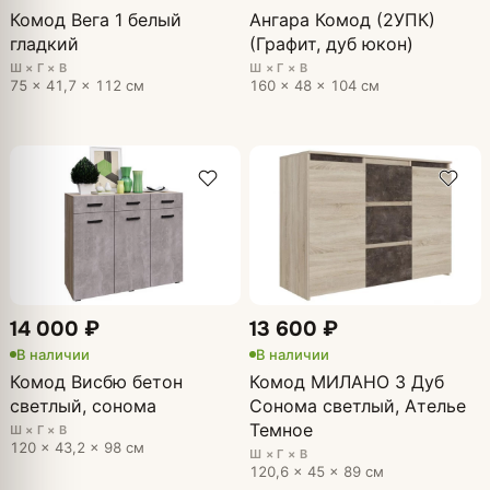
Комод Вега 1 белый
Ангара Комод (2УПК)
гладкий
(Графит, дуб юкон)
Ш × Г × В
Ш × Г × В
75 × 41,7 × 112 см
160 × 48 × 104 см
14 000 ₽
13 600 ₽
В наличии
В наличии
Комод Висбю бетон
Комод МИЛАНО 3 Дуб
светлый, сонома
Сонома светлый, Ателье
Темное
Ш × Г × В
120 × 43,2 × 98 см
Ш × Г × В
120,6 × 45 × 89 см