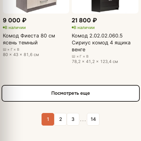
9 000 ₽
21 800 ₽
В наличии
В наличии
Комод Фиеста 80 см
Комод 2.02.02.060.5
ясень темный
Сириус комод 4 ящика
венге
Ш × Г × В
80 × 43 × 81,6 см
Ш × Г × В
78,2 × 41,2 × 123,4 см
Посмотреть еще
...
1
2
3
14