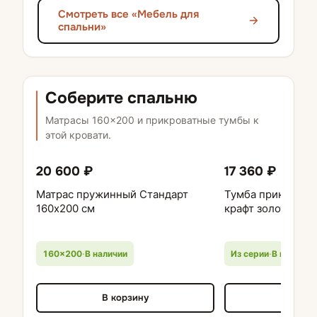
Смотреть все «Мебель для
спальни»
Соберите спальню
Матрасы 160×200 и прикроватные тумбы к
этой кровати.
20 600 ₽
17 360 ₽
Матрас пружинный Стандарт
Тумба прикроват
160х200 см
крафт золотой, г
160×200
·
В наличии
Из серии
·
В наличии
В корзину
В кор