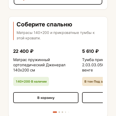
Соберите спальню
Матрасы 140×200 и прикроватные тумбы к
этой кровати.
22 400 ₽
5 610 ₽
Матрас пружинный
Тумба прикроват
ортопедический Дженерал
2.03.03.050.5 Ка
140х200 см
венге
140×200
·
В наличии
В тон
·
Под заказ
В корзину
В кор