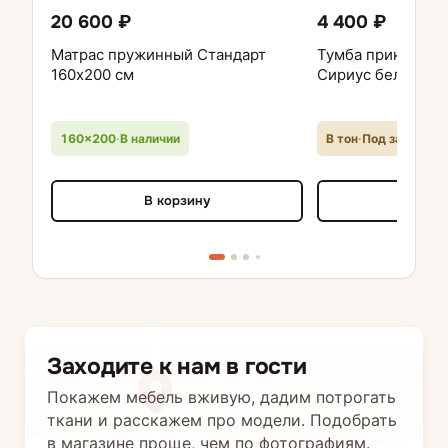
20 600 ₽
4 400 ₽
Матрас пружинный Стандарт
Тумба прикроватн
160х200 см
Сириус белая
160×200
·
В наличии
В тон
·
Под заказ
В корзину
В кор
Заходите к нам в гости
Покажем мебель вживую, дадим потрогать
ткани и расскажем про модели. Подобрать
в магазине проще, чем по фотографиям.