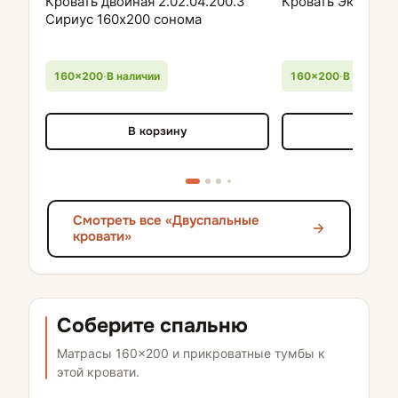
Кровать двойная 2.02.04.200.3
Кровать Эко 1,6 
Сириус 160х200 сонома
160×200
·
В наличии
160×200
·
В наличии
В корзину
В кор
Смотреть все «Двуспальные
кровати»
Соберите спальню
Матрасы 160×200 и прикроватные тумбы к
этой кровати.