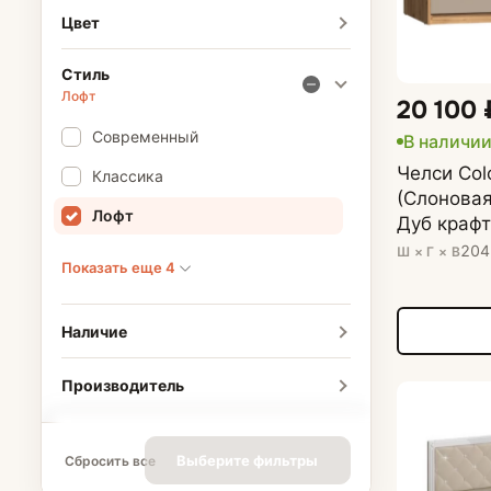
Цвет
Стиль
Лофт
20 100 
Современный
В наличи
Челси Col
Классика
(Слоновая
Лофт
Дуб крафт
204
Ш × Г × В
Показать еще 4
Наличие
Производитель
Выберите фильтры
Сбросить все