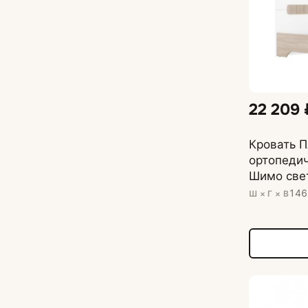
22 209 
Кровать 
ортопедич
Шимо све
146
Ш × Г × В