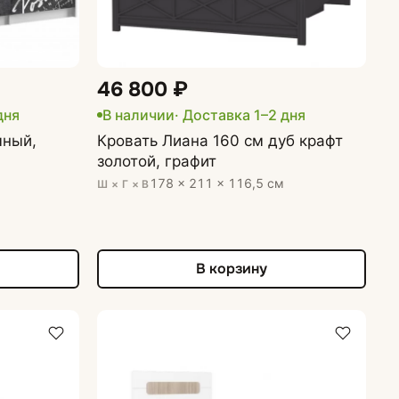
46 800 ₽
дня
В наличии
· Доставка 1–2 дня
мный,
Кровать Лиана 160 см дуб крафт
золотой, графит
178 × 211 × 116,5 см
Ш × Г × В
В корзину