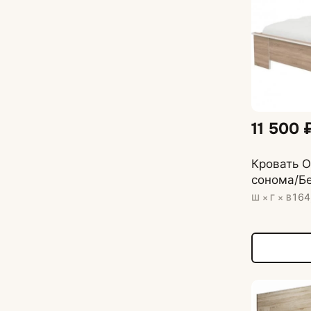
11 500 
Кровать О
сонома/Б
164
Ш × Г × В