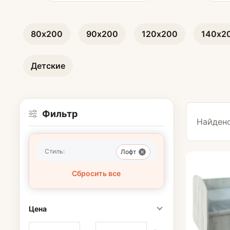
Чехлы для мат
80х200
90х200
120х200
140х2
Комоды
Детские
Раскладушки
Фильтр
Найдено
Стиль:
Лофт
Сбросить все
Цена