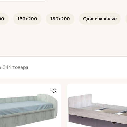
расов
Подушки для сна
00
160х200
180х200
Односпальные
Туалетные столики
 344 товара