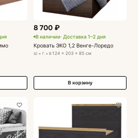
8 700 ₽
дня
В наличии
· Доставка 1–2 дня
имо
Кровать ЭКО 1,2 Венге-Лоредо
124 × 203 × 85 см
Ш × Г × В
В корзину