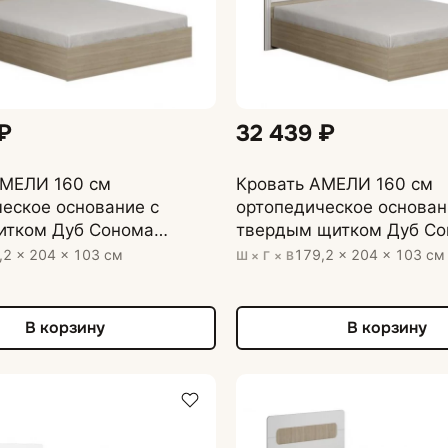
₽
32 439 ₽
АМЕЛИ 160 см
Кровать АМЕЛИ 160 см
еское основание с
ортопедическое основан
итком Дуб Сонома
твердым щитком Дуб С
МДФ - глянцевая Белый
светлый, МДФ - глянцев
,2 × 204 × 103 см
179,2 × 204 × 103 см
Ш × Г × В
В корзину
В корзину