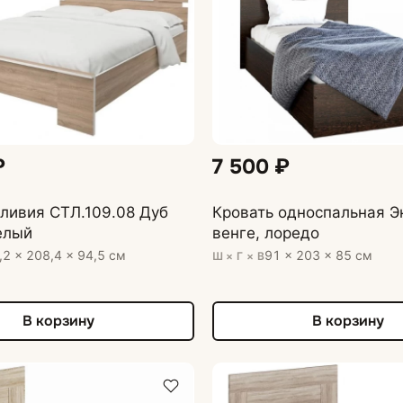
₽
7 500 ₽
ливия СТЛ.109.08 Дуб
Кровать односпальная Э
елый
венге, лоредо
,2 × 208,4 × 94,5 см
91 × 203 × 85 см
Ш × Г × В
В корзину
В корзину