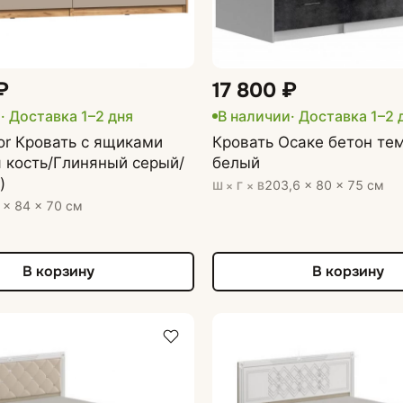
₽
17 800 ₽
и
· Доставка 1–2 дня
В наличии
· Доставка 1–2 
or Кровать с ящиками
Кровать Осаке бетон те
 кость/Глиняный серый/
белый
)
203,6 × 80 × 75 см
Ш × Г × В
 × 84 × 70 см
В корзину
В корзину