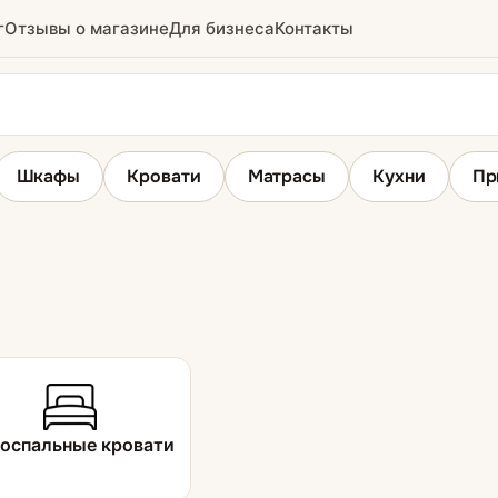
г
Отзывы о магазине
Для бизнеса
Контакты
Шкафы
Кровати
Матрасы
Кухни
Пр
Матрасы
кровати
Беспружинные матрасы
ные кровати
Пружинные матрасы
оспальные кровати
ровати
Детские матрасы