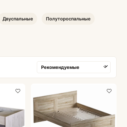
Прикроватные тумбы
Двуспальные
Полутороспальные
Зеркала
Сортировка товаров