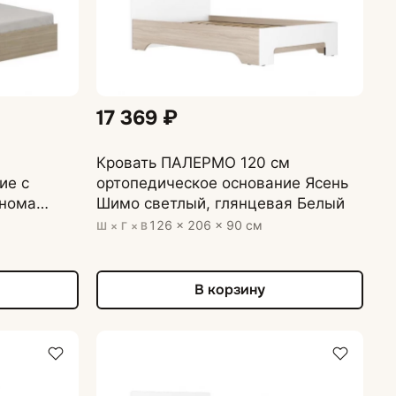
17 369 ₽
Кровать ПАЛЕРМО 120 см
ие с
ортопедическое основание Ясень
онома
Шимо светлый, глянцевая Белый
ая Белый
126 × 206 × 90 см
Ш × Г × В
В корзину