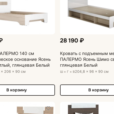
₽
28 190 ₽
ПАЛЕРМО 140 см
Кровать с подъемным м
еское основание Ясень
ПАЛЕРМО Ясень Шимо св
тлый, глянцевая Белый
глянцевая Белый
 × 206 × 90 см
204,8 × 96 × 90 см
Ш × Г × В
В корзину
В корзину