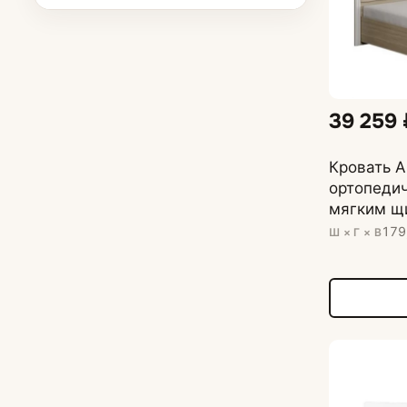
39 259 
Кровать 
ортопедич
мягким щ
светлый, 
179
Ш × Г × В