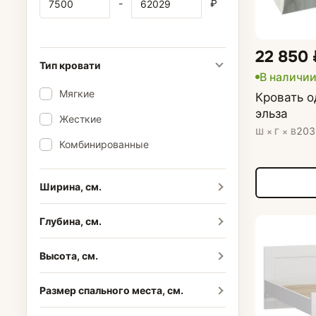
-
₽
22 850 
Тип кровати
В наличи
Мягкие
Кровать о
эльза
Жесткие
203
Ш × Г × В
Комбинированные
Ширина, см.
Глубина, см.
Высота, см.
Размер спального места, см.