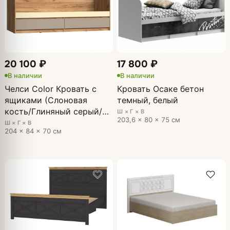
20 100 ₽
17 800 ₽
В наличии
В наличии
Челси Color Кровать с
Кровать Осаке бетон
ящиками (Слоновая
темный, белый
кость/Глиняный серый/
Ш × Г × В
203,6 × 80 × 75 см
Дуб крафт)
Ш × Г × В
204 × 84 × 70 см