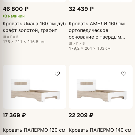
46 800 ₽
32 439 ₽
В наличии
Кровать Лиана 160 см дуб
Кровать АМЕЛИ 160 см
крафт золотой, графит
ортопедическое
основание с твердым
Ш × Г × В
178 × 211 × 116,5 см
щитком Дуб Сонома
Ш × Г × В
179,2 × 204 × 103 см
светлый, МДФ - глянцевая
Белый
17 369 ₽
22 209 ₽
Кровать ПАЛЕРМО 120 см
Кровать ПАЛЕРМО 140 см