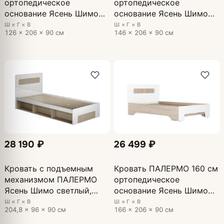
ортопедическое
ортопедическое
основание Ясень Шимо
основание Ясень Шимо
светлый, глянцевая Белый
светлый, глянцевая Белый
Ш × Г × В
Ш × Г × В
126 × 206 × 90 см
146 × 206 × 90 см
28 190 ₽
26 499 ₽
Кровать с подъемным
Кровать ПАЛЕРМО 160 см
механизмом ПАЛЕРМО
ортопедическое
Ясень Шимо светлый,
основание Ясень Шимо
глянцевая Белый
светлый, глянцевая Белый
Ш × Г × В
Ш × Г × В
204,8 × 96 × 90 см
166 × 206 × 90 см