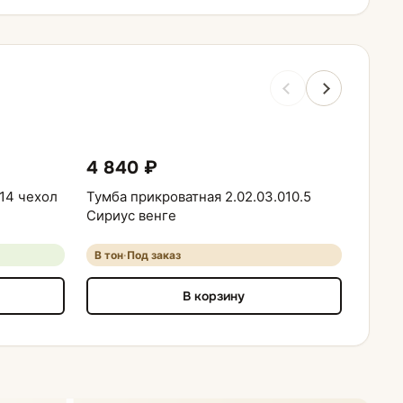
4 840 ₽
12 1
14 чехол
Тумба прикроватная 2.02.03.010.5
Матра
Сириус венге
см
В тон
·
Под заказ
120×
В корзину