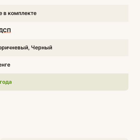
е в комплекте
ДСП
оричневый, Черный
енге
 года