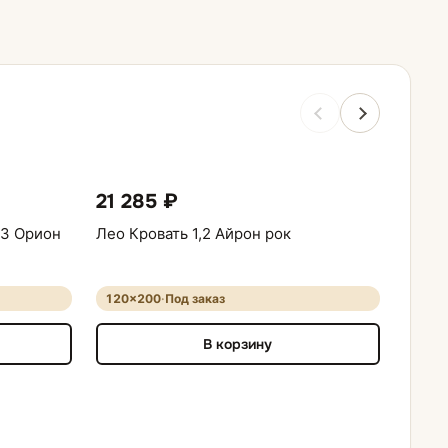
21 285 ₽
20 
.3 Орион
Лео Кровать 1,2 Айрон рок
Крова
Сакур
120×200
·
Под заказ
120×
В корзину