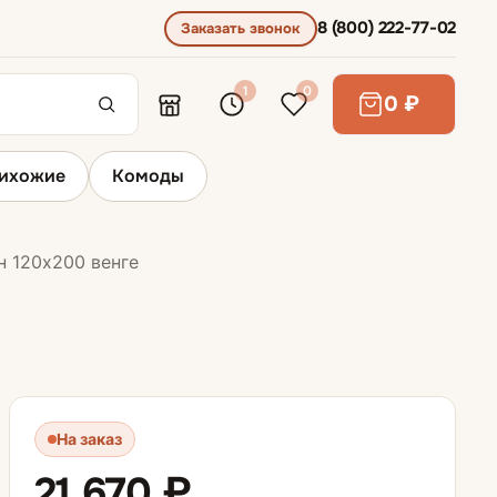
8 (800) 222-77-02
Заказать звонок
1
0
0 ₽
ихожие
Комоды
н 120х200 венге
Основание для кроватей
На заказ
21 670 ₽