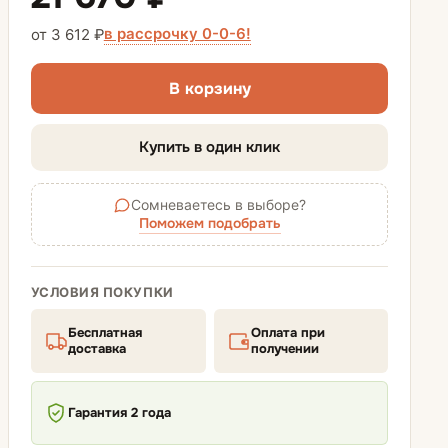
в рассрочку 0-0-6!
от 3 612 ₽
Прикроватные тумбы
В корзину
Зеркала
Купить в один клик
Сомневаетесь в выборе?
Поможем подобрать
УСЛОВИЯ ПОКУПКИ
Бесплатная
Оплата при
доставка
получении
Гарантия 2 года