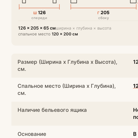
126
205
Ш
Г
спереди
сбоку
126 × 205 × 65 см
ширина × глубина × высота
спальное место
120 × 200 см
Размер (Ширина х Глубина х Высота),
1
см.
Спальное место (Ширина х Глубина),
1
см.
Наличие бельевого ящика
Н
п
Основание
В