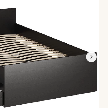
расов
Подушки для сна
Туалетные столики