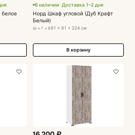
дня
В наличии
· Доставка 1–2 дня
 белое
Норд Шкаф угловой (Дуб Крафт
Белый)
91 × 91 × 224 см
Ш × Г × В
В корзину
16 200 ₽