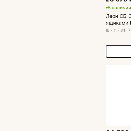
В наличи
Леон СБ-
ящиками 
117
Ш × Г × В