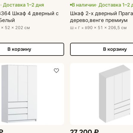
и
· Доставка 1–2 дня
В наличии
· Доставка 1–2 
3364 Шкаф 4 дверный с
Шкаф 2-х дверный Прага
Белый
дерево,венге премиум
 × 52 × 202 см
90 × 51 × 206,5 см
Ш × Г × В
В корзину
В корзину
₽
27 200 ₽