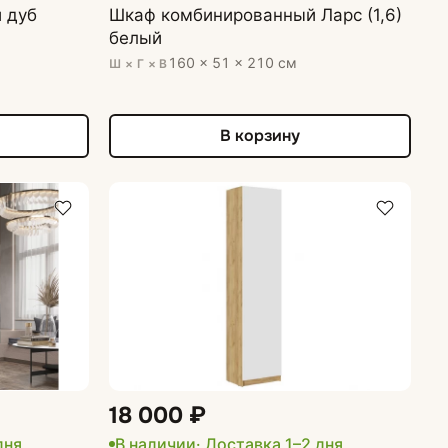
 дуб
Шкаф комбинированный Ларс (1,6)
белый
160 × 51 × 210 см
Ш × Г × В
В корзину
18 000 ₽
дня
В наличии
· Доставка 1–2 дня