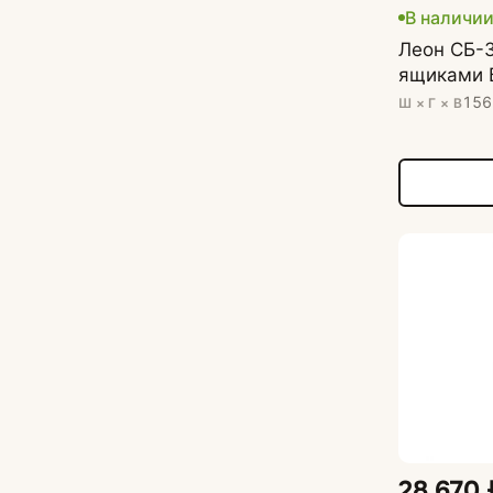
В наличи
Леон СБ-
ящиками 
156
Ш × Г × В
28 670 