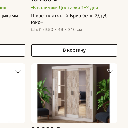
дня
В наличии
· Доставка 1–2 дня
ящиками
Шкаф платяной Бриз белый/дуб
юкон
80 × 48 × 210 см
Ш × Г × В
В корзину