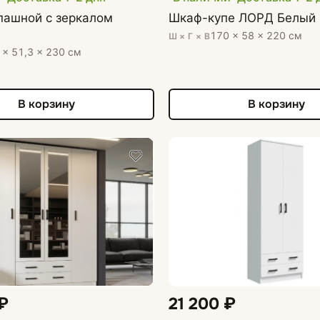
пашной с зеркалом
Шкаф-купе ЛОРД Белый 
170 × 58 × 220 см
Ш × Г × В
 × 51,3 × 230 см
В корзину
В корзину
₽
21 200 ₽