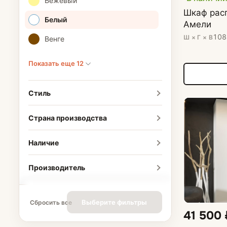
Бежевый
Шкаф рас
Белый
Амели
108
Ш × Г × В
Венге
Показать еще 12
Стиль
Страна производства
Наличие
Производитель
Выберите фильтры
Сбросить все
41 500 