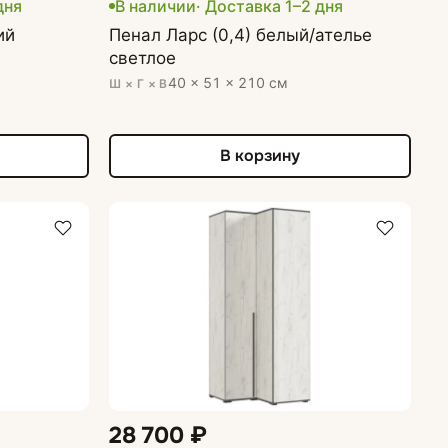
дня
В наличии
· Доставка 1–2 дня
ий
Пенал Ларс (0,4) белый/ателье
светлое
40 × 51 × 210 см
Ш × Г × В
В корзину
28 700 ₽