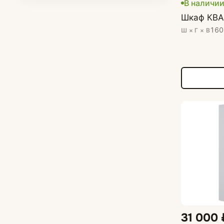
В наличи
Шкаф КВА
160
Ш × Г × В
31 000 