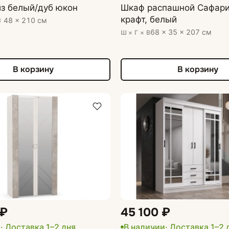
з белый/дуб юкон
Шкаф распашной Сафари
крафт, белый
× 48 × 210 см
68 × 35 × 207 см
Ш × Г × В
В корзину
В корзину
 ₽
45 100 ₽
и
· Доставка 1–2 дня
В наличии
· Доставка 1–2 