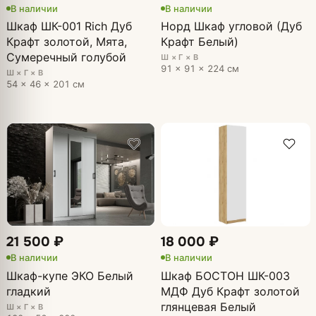
В наличии
В наличии
Шкаф ШК-001 Rich Дуб
Норд Шкаф угловой (Дуб
Крафт золотой, Мята,
Крафт Белый)
Сумеречный голубой
Ш × Г × В
91 × 91 × 224 см
Ш × Г × В
54 × 46 × 201 см
21 500 ₽
18 000 ₽
В наличии
В наличии
Шкаф-купе ЭКО Белый
Шкаф БОСТОН ШК-003
гладкий
МДФ Дуб Крафт золотой
глянцевая Белый
Ш × Г × В