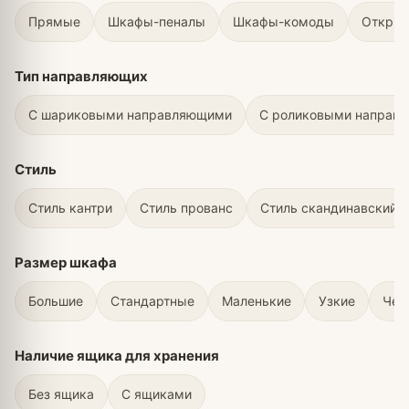
Прямые
Шкафы-пеналы
Шкафы-комоды
Откры
Тип направляющих
С шариковыми направляющими
С роликовыми направ
Стиль
Стиль кантри
Стиль прованс
Стиль скандинавский
Размер шкафа
Большие
Стандартные
Маленькие
Узкие
Чет
Наличие ящика для хранения
Без ящика
С ящиками