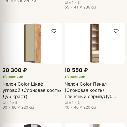
120 × 56 × 220 см
Ш × Г × В
55 × 41 × 236 см
20 300 ₽
10 550 ₽
В наличии
В наличии
Челси Color Шкаф
Челси Color Пенал
угловой (Слоновая кость/
(Слоновая кость/
Дуб крафт)
Глиняный серый/Дуб
крафт)
Ш × Г × В
Ш × Г × В
80 × 80 × 220 см
40 × 40 × 220 см