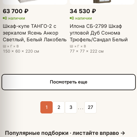
63 700 ₽
34 530 ₽
В наличии
В наличии
Шкаф-купе ТАНГО-2 с
Илона СБ-2799 Шкаф
зеркалом Ясень Анкор
угловой Дуб Сонома
Светлый, Белый Лакобель
Трюфель/Сандал Белый
Ш × Г × В
Ш × Г × В
150 × 60 × 220 см
77 × 77 × 222 см
Посмотреть еще
...
1
2
3
27