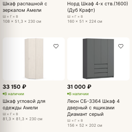
Шкаф распашной с
Норд Шкаф 4-х ств.(1600)
зеркалом Амели
(Дуб Крафт)
Ш × Г × В
Ш × Г × В
108 × 51,3 × 230 см
160 × 51 × 224 см
33 150 ₽
31 000 ₽
В наличии
В наличии
Шкаф угловой для
Леон СБ-3364 Шкаф 4
одежды Амели
дверный с ящиками
Диамант серый
Ш × Г × В
81,3 × 81,3 × 230 см
Ш × Г × В
156 × 52 × 202 см