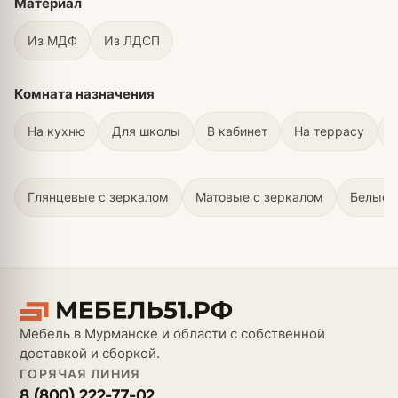
Материал
Из МДФ
Из ЛДСП
Комната назначения
На кухню
Для школы
В кабинет
На террасу
В
Глянцевые с зеркалом
Матовые с зеркалом
Белые 
Мебель в Мурманске и области с собственной
доставкой и сборкой.
ГОРЯЧАЯ ЛИНИЯ
8 (800) 222-77-02