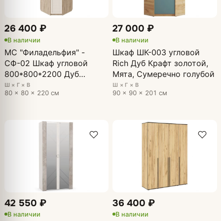
26 400 ₽
27 000 ₽
В наличии
В наличии
МС "Филадельфия" -
Шкаф ШК-003 угловой
СФ-02 Шкаф угловой
Rich Дуб Крафт золотой,
800*800*2200 Дуб
Мята, Сумеречно голубой
Баррик БЕЖ (ЛЕВЫЙ)
Ш × Г × В
Ш × Г × В
80 × 80 × 220 см
90 × 90 × 201 см
42 550 ₽
36 400 ₽
В наличии
В наличии