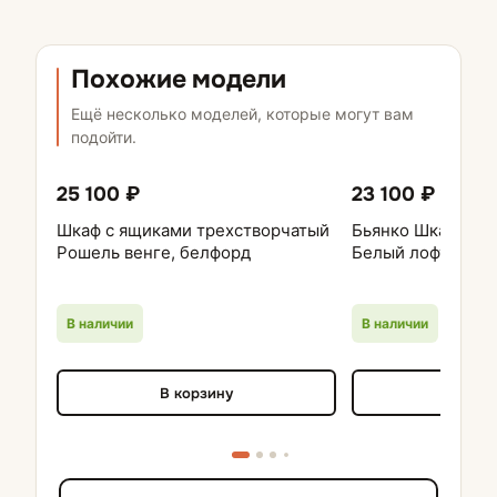
Похожие модели
Ещё несколько моделей, которые могут вам
подойти.
25 100 ₽
23 100 ₽
Шкаф с ящиками трехстворчатый
Бьянко Шкаф 2-ст
Рошель венге, белфорд
Белый лофт
В наличии
В наличии
В корзину
В кор