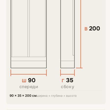
200
В
90
35
Ш
Г
спереди
сбоку
90 × 35 × 200 см
ширина × глубина × высота