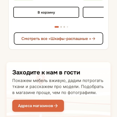
В корзину
В кор
Смотреть все «Шкафы-распашные »
Заходите к нам в гости
Покажем мебель вживую, дадим потрогать
ткани и расскажем про модели. Подобрать
в магазине проще, чем по фотографиям.
Адреса магазинов