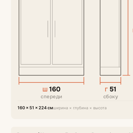
160
51
Ш
Г
спереди
сбоку
160 × 51 × 224 см
ширина × глубина × высота