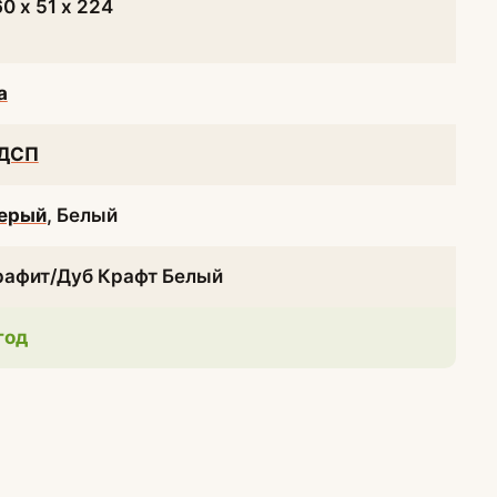
60 х 51 х 224
а
ДСП
ерый
, Белый
рафит/Дуб Крафт Белый
 год