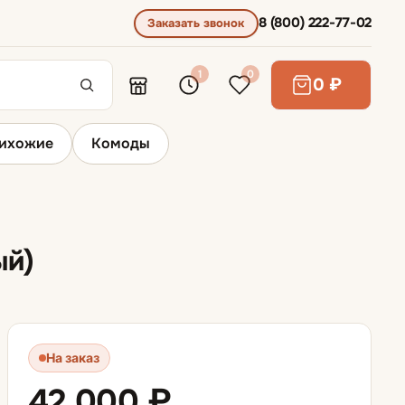
8 (800) 222-77-02
Заказать звонок
1
0
0 ₽
ихожие
Комоды
Угловые шкафы
ый)
На заказ
42 000 ₽