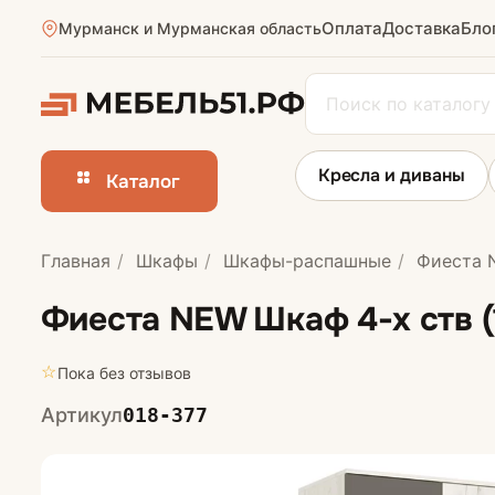
Оплата
Доставка
Бло
Мурманск и Мурманская область
Кресла и диваны
Каталог
Главная
Шкафы
Шкафы-распашные
Фиеста N
Шкафы-купе
Фиеста NEW Шкаф 4-х ств (
Шкафы на зака
☆
Пока без отзывов
Артикул
018-377