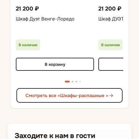
21 200 ₽
21 200 ₽
Шкаф Дуэт Венге-Лоредо
Шкаф ДУЭТ Белый
В наличии
В наличии
В корзину
В кор
Смотреть все «Шкафы-распашные »
Заходите к нам в гости