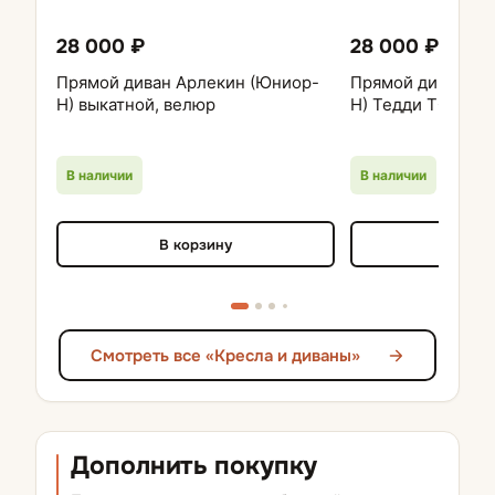
28 000 ₽
28 000 ₽
Прямой диван Арлекин (Юниор-
Прямой диван Ар
Н) выкатной, велюр
Н) Тедди ТС 29
В наличии
В наличии
В корзину
В кор
Смотреть все «Кресла и диваны»
Дополнить покупку