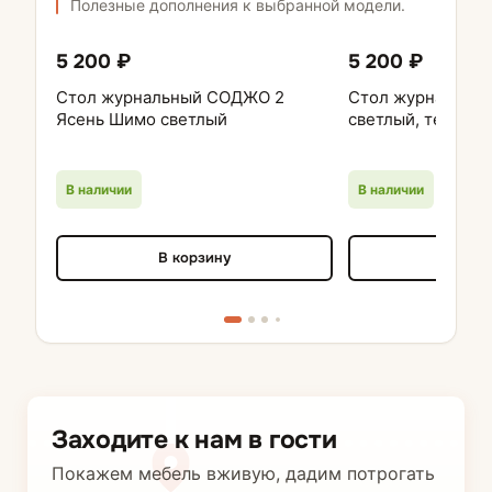
Полезные дополнения к выбранной модели.
5 200 ₽
5 200 ₽
Стол журнальный СОДЖО 2
Стол журнальный
Ясень Шимо светлый
светлый, темный
В наличии
В наличии
В корзину
В кор
Заходите к нам в гости
Покажем мебель вживую, дадим потрогать