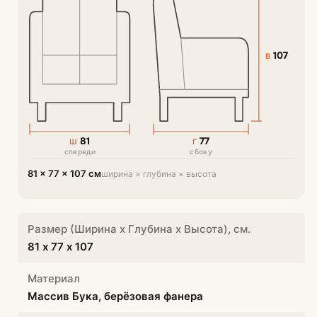
107
В
81
77
Ш
Г
спереди
сбоку
81 × 77 × 107 см
ширина × глубина × высота
Размер (Ширина х Глубина х Высота), см.
81 х 77 х 107
Материал
Массив Бука, берёзовая фанера