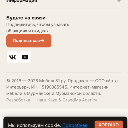
Информация
Будьте на связи
Подпишитесь, чтобы узнавать
об акциях и скидках.
Подписаться
© 2018 — 2026 Мебель51.ру. Продавец — ООО «Авто-
Интерьер», ИНН 5190085545. Интернет-магазин
мебели в Мурманске и Мурманской области.
Разработка — Haru Kaze & GrandMa Agency
ХОРОШО
Мы используем cookie.
Подробнее
41 019 ₽
В корзину