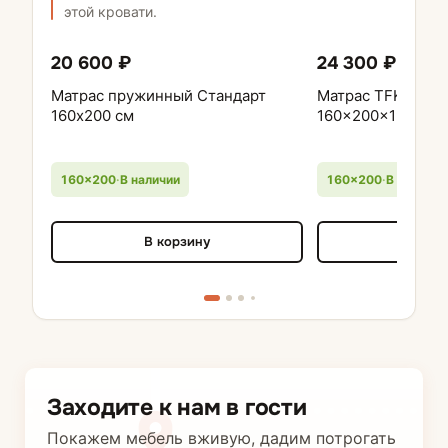
этой кровати.
20 600 ₽
24 300 ₽
Матрас пружинный Стандарт
Матрас TFK 500 EL
160х200 см
160x200x19 чехол
160×200
·
В наличии
160×200
·
В наличии
В корзину
В кор
Заходите к нам в гости
Покажем мебель вживую, дадим потрогать