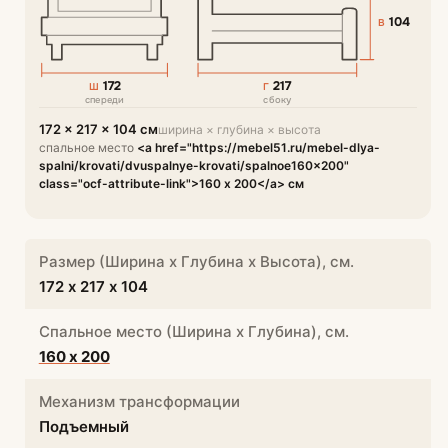
104
В
172
217
Ш
Г
спереди
сбоку
172 × 217 × 104 см
ширина × глубина × высота
спальное место
<a href="https://mebel51.ru/mebel-dlya-
spalni/krovati/dvuspalnye-krovati/spalnoe160x200"
class="ocf-attribute-link">160 х 200</a> см
Размер (Ширина х Глубина х Высота), см.
172 х 217 х 104
Спальное место (Ширина х Глубина), см.
160 х 200
Механизм трансформации
Подъемный