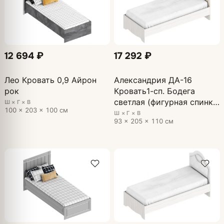
12 694 ₽
17 292 ₽
Лео Кровать 0,9 Айрон
Александрия ДА-16
рок
Кровать1-сп. Бодега
светлая (фигурная спинка
Ш × Г × В
100 × 203 × 100 см
ткань)
Ш × Г × В
93 × 205 × 110 см