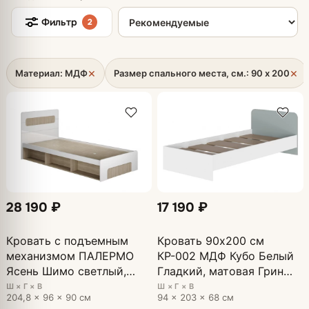
Сортировка товаров
Фильтр
2
×
×
Материал: МДФ
Размер спального места, см.: 90 х 200
28 190 ₽
17 190 ₽
Кровать с подъемным
Кровать 90х200 см
механизмом ПАЛЕРМО
КР-002 МДФ Кубо Белый
Ясень Шимо светлый,
Гладкий, матовая Грин
глянцевая Белый
Грей Софт
Ш × Г × В
Ш × Г × В
204,8 × 96 × 90 см
94 × 203 × 68 см