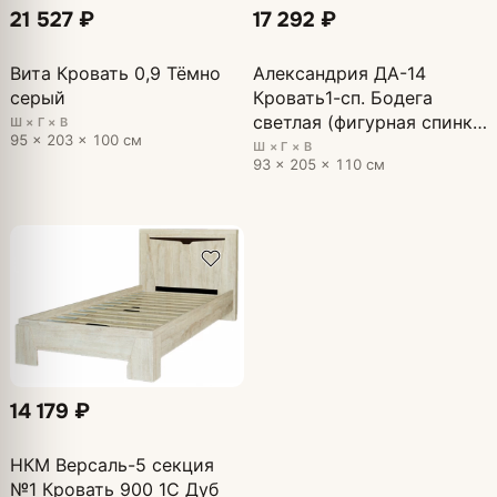
21 527 ₽
17 292 ₽
Вита Кровать 0,9 Тёмно
Александрия ДА-14
серый
Кровать1-сп. Бодега
светлая (фигурная спинка
Ш × Г × В
95 × 203 × 100 см
кожа)
Ш × Г × В
93 × 205 × 110 см
14 179 ₽
НКМ Версаль-5 секция
№1 Кровать 900 1С Дуб