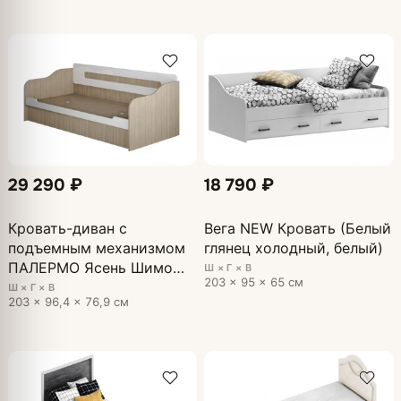
29 290 ₽
18 790 ₽
Кровать-диван с
Вега NEW Кровать (Белый
подъемным механизмом
глянец холодный, белый)
ПАЛЕРМО Ясень Шимо
Ш × Г × В
203 × 95 × 65 см
светлый, глянцевая Белый
Ш × Г × В
203 × 96,4 × 76,9 см